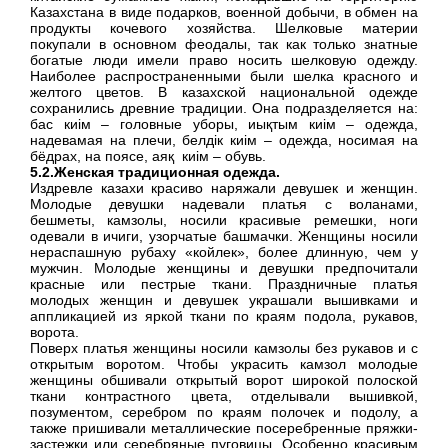
Казахстана в виде подарков, военной добычи, в обмен на
продукты кочевого хозяйства. Шелковые материи
покупали в основном феодалы, так как только знатные
богатые люди имели право носить шелковую одежду.
Наиболее распространенными были шелка красного и
желтого цветов. В казахской национальной одежде
сохранились древние традиции. Она подразделяется на:
бас киім – головные уборы, иықтым киім – одежда,
надевамая на плечи, белдік киім – одежда, носимая на
бёдрах, на поясе, аяқ киім – обувь.
5.2.Женская традиционная одежда.
Издревле казахи красиво наряжали девушек и женщин.
Молодые девушки надевали платья с воланами,
бешметы, камзолы, носили красивые ремешки, ноги
одевали в ичиги, узорчатые башмачки. Женщины носили
нераспашную рубаху «койлек», более длинную, чем у
мужчин. Молодые женщины и девушки предпочитали
красные или пестрые ткани. Праздничные платья
молодых женщин и девушек украшали вышивками и
аппликацией из яркой ткани по краям подола, рукавов,
ворота.
Поверх платья женщины носили камзолы без рукавов и с
открытым воротом. Чтобы украсить камзол молодые
женщины обшивали открытый ворот широкой полоской
ткани контрастного цвета, отделывали вышивкой,
позументом, серебром по краям полочек и подолу, а
также пришивали металлические посеребренные пряжки-
застежки или серебряные пуговицы. Особенно красивым