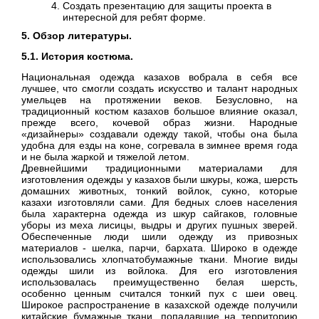
Создать презентацию для защиты проекта в
интересной для ребят форме.
5. Обзор литературы.
5.1. История костюма.
Национальная одежда казахов вобрала в себя все
лучшее, что смогли создать искусство и талант народных
умельцев на протяжении веков. Безусловно, на
традиционный костюм казахов большое влияние оказал,
прежде всего, кочевой образ жизни. Народные
«дизайнеры» создавали одежду такой, чтобы она была
удобна для езды на коне, согревала в зимнее время года
и не была жаркой и тяжелой летом.
Древнейшими традиционными материалами для
изготовления одежды у казахов были шкуры, кожа, шерсть
домашних животных, тонкий войлок, сукно, которые
казахи изготовляли сами. Для бедных слоев населения
была характерна одежда из шкур сайгаков, головные
уборы из меха лисицы, выдры и других пушных зверей.
Обеспеченные люди шили одежду из привозных
материалов - шелка, парчи, бархата. Широко в одежде
использовались хлопчатобумажные ткани. Многие виды
одежды шили из войлока. Для его изготовления
использовалась преимущественно белая шерсть,
особенно ценным считался тонкий пух с шеи овец.
Широкое распространение в казахской одежде получили
китайские бумажные ткани, попадавшие на территорию