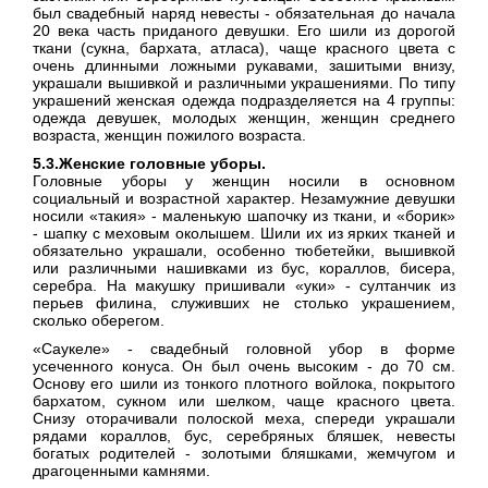
был свадебный наряд невесты - обязательная до начала
20 века часть приданого девушки. Его шили из дорогой
ткани (сукна, бархата, атласа), чаще красного цвета с
очень длинными ложными рукавами, зашитыми внизу,
украшали вышивкой и различными украшениями. По типу
украшений женская одежда подразделяется на 4 группы:
одежда девушек, молодых женщин, женщин среднего
возраста, женщин пожилого возраста.
5.3.Женские головные уборы.
Головные уборы у женщин носили в основном
социальный и возрастной характер. Незамужние девушки
носили «такия» - маленькую шапочку из ткани, и «борик»
- шапку с меховым околышем. Шили их из ярких тканей и
обязательно украшали, особенно тюбетейки, вышивкой
или различными нашивками из бус, кораллов, бисера,
серебра. На макушку пришивали «уки» - султанчик из
перьев филина, служивших не столько украшением,
сколько оберегом.
«Саукеле» - свадебный головной убор в форме
усеченного конуса. Он был очень высоким - до 70 см.
Основу его шили из тонкого плотного войлока, покрытого
бархатом, сукном или шелком, чаще красного цвета.
Снизу оторачивали полоской меха, спереди украшали
рядами кораллов, бус, серебряных бляшек, невесты
богатых родителей - золотыми бляшками, жемчугом и
драгоценными камнями.