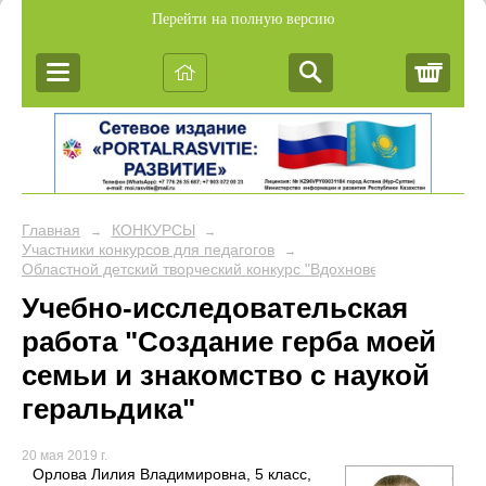
Перейти на полную версию
Корз
Главная
КОНКУРСЫ
→
→
Участники конкурсов для педагогов
→
Областной детский творческий конкурс "Вдохновение"
Учебно-исследовательская
работа "Создание герба моей
семьи и знакомство с наукой
геральдика"
20 мая 2019 г.
Орлова Лилия Владимировна, 5 класс,