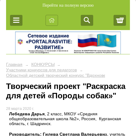
Перейти на полную версию
Корз
Главная
КОНКУРСЫ
→
→
Участники конкурсов для педагогов
→
Областной детский творческий конкурс "Вдохновение"
Творческий проект "Раскраска
для детей «Породы собак»"
28 марта 2020 г.
Лебедева Дарья
, 2 класс, МКОУ «Средняя
общеобразовательная школа №2», Россия, Курганская
область, г. Шадринск.
Руководитель: Гилева Светлана Валерьевн
а, учитель