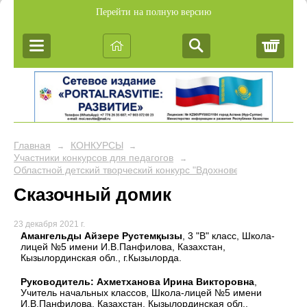
Перейти на полную версию
Корз
Главная
КОНКУРСЫ
→
→
Участники конкурсов для педагогов
→
Областной детский творческий конкурс "Вдохновение"
Сказочный домик
23 декабря 2021 г.
Амангельды Айзере Рустемқызы
, 3 "В" класс, Школа-
лицей №5 имени И.В.Панфилова, Казахстан,
Кызылординская обл., г.Кызылорда.
Руководитель: Ахметханова Ирина Викторовна
,
Учитель начальных классов, Школа-лицей №5 имени
И.В.Панфилова, Казахстан, Кызылординская обл.,