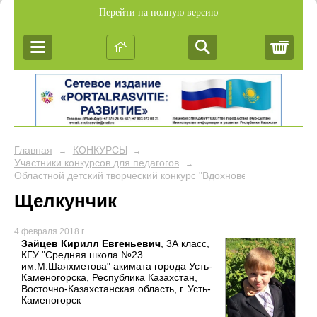
Перейти на полную версию
Корз
Главная
КОНКУРСЫ
→
→
Участники конкурсов для педагогов
→
Областной детский творческий конкурс "Вдохновение"
Щелкунчик
4 февраля 2018 г.
Зайцев Кирилл Евгеньевич
, 3А класс,
КГУ "Средняя школа №23
им.М.Шаяхметова" акимата города Усть-
Каменогорска, Республика Казахстан,
Восточно-Казахстанская область, г. Усть-
Каменогорск