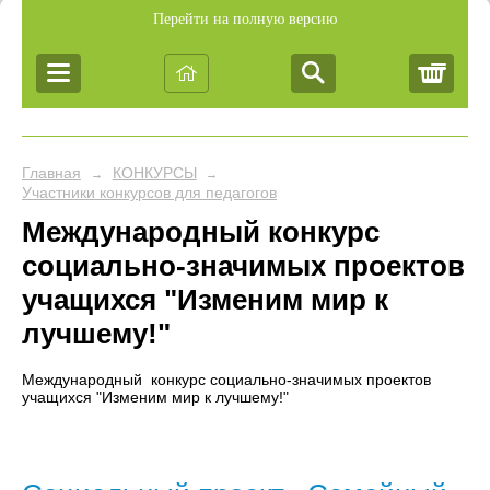
Перейти на полную версию
Корз
Главная
КОНКУРСЫ
→
→
Участники конкурсов для педагогов
Международный конкурс
социально-значимых проектов
учащихся "Изменим мир к
лучшему!"
Международный конкурс социально-значимых проектов
учащихся "Изменим мир к лучшему!"