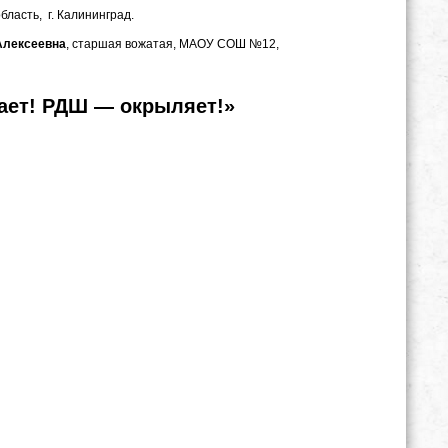
ласть, г. Калининград.
Алексеевна
, старшая вожатая, МАОУ СОШ №12,
ает! РДШ — окрыляет!»