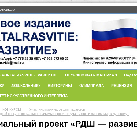
бовидящих
PORTALRASVITIE»: РАЗВИТИЕ
ОПУБЛИКОВАТЬ МАТЕРИАЛ
Педаго
КУ
ДОШКОЛЬНИКУ
ВИКТОРИНЫ
ОЛИМПИАДА
РЕЦЕНЗИЯ
ТЕТ ИСКУССТВЕННОГО ИНТЕЛЛЕКТА
КОНКУРСЫ
→
Участники конкурсов для педагогов
→
ный конкурс социально-значимых проектов учащихся "Изменим мир к лучшему!"
иальный проект «РДШ — развив