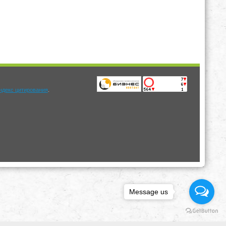
.
Message us