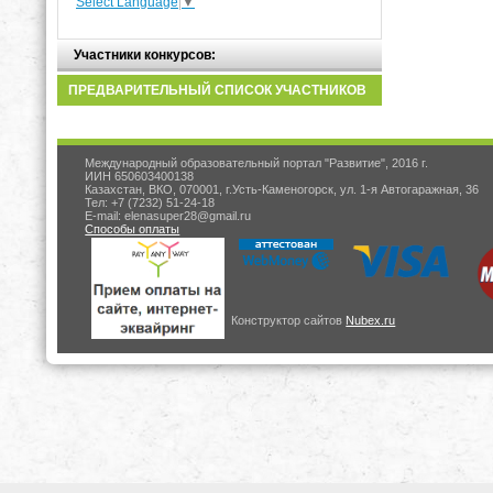
Select Language
▼
Участники конкурсов:
ПРЕДВАРИТЕЛЬНЫЙ СПИСОК УЧАСТНИКОВ
Международный образовательный портал "Развитие", 2016 г.
ИИН 650603400138
Казахстан, ВКО, 070001, г.Усть-Каменогорск, ул. 1-я Автогаражная, 36
Тел: +7 (7232) 51-24-18
E-mail: elenasuper28@gmail.ru
Способы оплаты
Конструктор сайтов
Nubex.ru