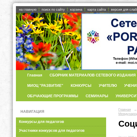
на главную
поиск по сайту
корзина
карта сайта
версия для сла
Главная
СБОРНИК МАТЕРИАЛОВ СЕТЕВОГО ИЗДАНИЯ «
МИОЦ "РАЗВИТИЕ"
КОНКУРСЫ
УЧИТЕЛЮ
УЧЕНИ
ОБУЧАЮЩИЕ ПРОГРАММЫ
СЕМИНАРЫ
УНИВЕРСИ
Главная
→
НАВИГАЦИЯ
Международ
Соц
Конкурсы для педагогов
Участники конкурсов для педагогов