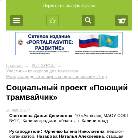
Перейти на полную версию
Корз
Главная
КОНКУРСЫ
→
→
Участники конкурсов для педагогов
→
Международный конкурс социально-значимых проектов учащихс
Социальный проект «Поющий
трамвайчик»
20 мая 2020 г.
Светочева Дарья Денисовна
, 10 «А» класс, МАОУ СОШ
№12, Калининградская область, г. Калининград.
Руководители: Юрченко Елена Николаевна
, педагог-
организатор,
Назарова Наталья Алексеевна
, старшая