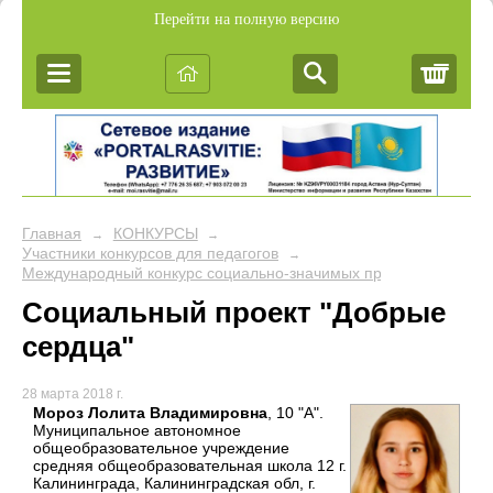
Перейти на полную версию
Корз
Главная
КОНКУРСЫ
→
→
Участники конкурсов для педагогов
→
Международный конкурс социально-значимых проектов учащихс
Социальный проект "Добрые
сердца"
28 марта 2018 г.
Мороз Лолита Владимировна
, 10 "А".
Муниципальное автономное
общеобразовательное учреждение
средняя общеобразовательная школа 12 г.
Калининграда, Калининградская обл, г.