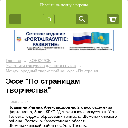
Перейти на полную версию
Корз
Главная
КОНКУРСЫ
→
→
Участники конкурсов для школьников
→
Международный творческий конкурс «По страницам творчества
Эссе "По страницам
творчества"
31 мая 2020 г.
Кошмина Ульяна Александровна
, 2 класс отделения
фортепиано, 8 лет, КГКП "Детская школа искусств п. Усть-
Таловка" отдела образования акимата Шемонаихинского
района, Восточно-Казахстанская область
Шемонаихинский район пос.Усть-Таловка.