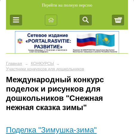
Перейти на полную версию
Корз
Главная
КОНКУРСЫ
→
→
Участники конкурсов для дошкольников
Международный конкурс
поделок и рисунков для
дошкольников "Снежная
нежная сказка зимы"
Поделка "Зимушка-зима"