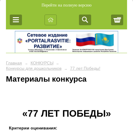
Перейти на полную версию
Корз
Главная
КОНКУРСЫ
→
→
Конкурсы для дошкольников
77 лет Победы!
→
Материалы конкурса
«77 ЛЕТ ПОБЕДЫ»
Критерии оценивания: