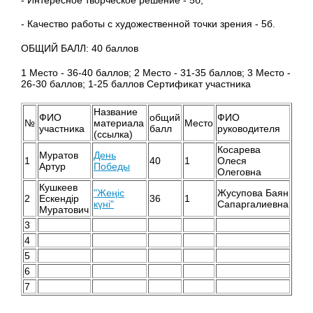
- Качество работы с художественной точки зрения - 5б.
ОБЩИЙ БАЛЛ: 40 баллов
1 Место - 36-40 баллов; 2 Место - 31-35 баллов; 3 Место -
26-30 баллов; 1-25 баллов Сертификат участника
Название
ФИО
общий
ФИО
№
материала
Место
участника
балл
руководителя
(ссылка)
Косарева
Муратов
День
1
40
1
Олеся
Артур
Победы
Олеговна
Кушкеев
"Жеңіс
Жусупова Баян
2
Ескендір
36
1
күні"
Сапаргалиевна
Муратович
3
4
5
6
7