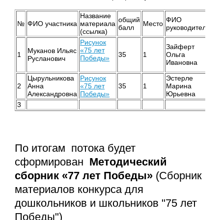
Название
общий
ФИО
№
ФИО участника
материала
Место
балл
руководителя
(ссылка)
Рисунок
Зайферт
«75 лет
Муканов Ильяс
1
35
1
Ольга
Победы»
Русланович
Ивановна
Цырульникова
Рисунок
Эстерле
2
Анна
«75 лет
35
1
Марина
Александровна
Победы»
Юрьевна
3
По итогам потока будет
сформирован
Методический
сборник
«77 лет Победы»
(Сборник
материалов конкурса для
дошкольников и школьников "75 лет
Победы")