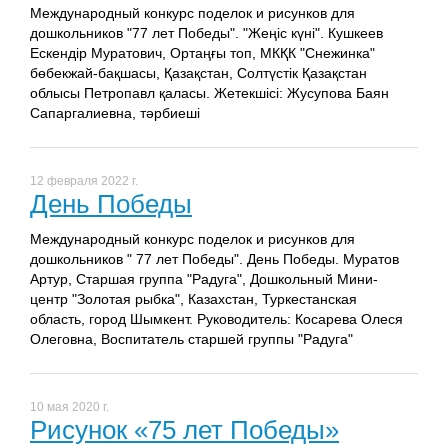
Международный конкурс поделок и рисунков для
дошкольников "77 лет Победы". "Жеңіс күні". Кушкеев
Ескендір Муратович, Ортаңғы топ, МКҚК "Снежинка"
бөбекжай-бақшасы, Қазақстан, Солтүстік Қазақстан
облысы Петропавл қаласы. Жетекшісі: Жусупова Баян
Сапаргалиевна, тәрбиеші
12 февраля 2022 г.
День Победы
Международный конкурс поделок и рисунков для
дошкольников " 77 лет Победы". День Победы. Муратов
Артур, Старшая группа "Радуга", Дошкольный Мини-
центр "Золотая рыбка", Казахстан, Туркестанская
область, город Шымкент. Руководитель: Косарева Олеся
Олеговна, Воспитатель старшей группы "Радуга"
10 мая 2020 г.
Рисунок «75 лет Победы»