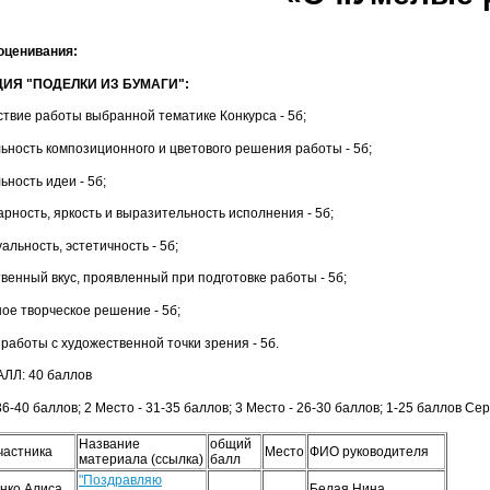
оценивания:
ИЯ "ПОДЕЛКИ ИЗ БУМАГИ":
ствие работы выбранной тематике Конкурса - 5б;
льность композиционного и цветового решения работы - 5б;
ьность идеи - 5б;
рность, яркость и выразительность исполнения - 5б;
альность, эстетичность - 5б;
венный вкус, проявленный при подготовке работы - 5б;
ное творческое решение - 5б;
 работы с художественной точки зрения - 5б.
ЛЛ: 40 баллов
36-40 баллов; 2 Место - 31-35 баллов; 3 Место - 26-30 баллов; 1-25 баллов С
Название
общий
частника
Место
ФИО руководителя
материала (ссылка)
балл
"Поздравляю
нко Алиса
Белая Нина