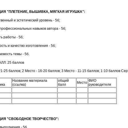
ИЯ "ПЛЕТЕНИЕ, ВЫШИВКА, МЯГКАЯ ИГРУШКА":
венный и эстетический уровень - 5б;
 профессиональных навыков автора - 5б;
ь работы - 5б;
ость и качество изготовления - 5б;
емость темы - 5б.
ЛЛ: 25 баллов
21-25 баллов; 2 Место - 16-20 баллов; 3 Место - 11-15 баллов; 1-10 баллов С
Название материала
общий
ФИО
Место
ика
(ссылка)
балл
руководителя
ИЯ "СВОБОДНОЕ ТВОРЧЕСТВО":
 выполнения - 5б,