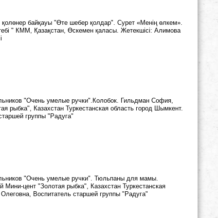
 қолөнер байқауы "Өте шебер қолдар". Сурет «Менің өлкем».
тебі " КММ, Қазақстан, Өскемен қаласы. Жетекшісі: Алимова
і
льников "Очень умелые ручки".Колобок. Гильдман София,
ая рыбка", Казахстан Туркестанская область город Шымкент.
старшей группы "Радуга"
льников "Очень умелые ручки". Тюльпаны для мамы.
й Мини-цент "Золотая рыбка", Казахстан Туркестанская
 Олеговна, Воспитатель старшей группы "Радуга"