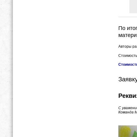
По ито
матери
Авторы ра
Стоимость
Стоимость
Заявк
Рекви
С уважени
Команда 