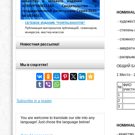
НОМИНАЦ
- художест
СЕТЕВОЕ ИЗДАНИЕ "PORTALRASVITIE"
Публикация материалов публикаций, семинаров,
- степень
конкурсов, мастер-классов
- сложност
Новостная рассылка!
- аккуратн
- раскрыва
Мы в соцсетях!
ОБЩИЙ БА
1 Место - 
ФИО
№
участн
1
2
Subscribe in a reader
3
You are welcome to translate our site into any
language! Just chose the language below!
НОМИНАЦ
- качество