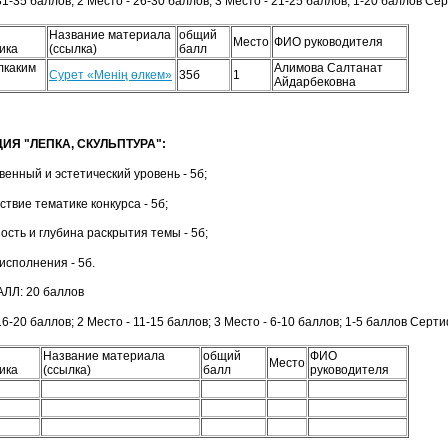
31-35 баллов; 2 Место - 26-30 баллов; 3 Место - 21-25 баллов; 1-20 баллов С
Название материала
общий
Место
ФИО руководителя
ика
(ссылка)
балл
лкаким
Алимова Салтанат
Сурет «Менің өлкем»
35б
1
Айдарбековна
Я "ЛЕПКА, СКУЛЬПТУРА":
венный и эстетический уровень - 5б;
твие тематике конкурса - 5б;
ость и глубина раскрытия темы - 5б;
исполнения - 5б.
ЛЛ: 20 баллов
16-20 баллов; 2 Место - 11-15 баллов; 3 Место - 6-10 баллов; 1-5 баллов Серт
Название материала
общий
ФИО
Место
ика
(ссылка)
балл
руководителя