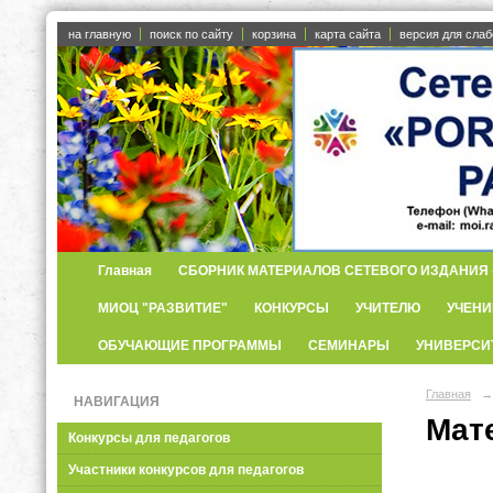
на главную
поиск по сайту
корзина
карта сайта
версия для сла
Главная
СБОРНИК МАТЕРИАЛОВ СЕТЕВОГО ИЗДАНИЯ «
МИОЦ "РАЗВИТИЕ"
КОНКУРСЫ
УЧИТЕЛЮ
УЧЕНИ
ОБУЧАЮЩИЕ ПРОГРАММЫ
СЕМИНАРЫ
УНИВЕРСИ
Главная
→
НАВИГАЦИЯ
Мат
Конкурсы для педагогов
Участники конкурсов для педагогов