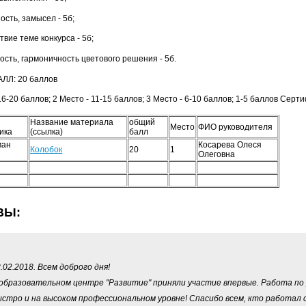
ативность, замысел - 5б;
твие теме конкурса - 5б;
ость, гармоничность цветового решения - 5б.
ЛЛ: 20 баллов
16-20 баллов; 2 Место - 11-15 баллов; 3 Место - 6-10 баллов; 1-5 баллов Серт
Название материала
общий
Место
ФИО руководителя
ика
(ссылка)
балл
ман
Косарева Олеся
Колобок
20
1
я
Олеговна
ВЫ:
.02.2018. Всем доброго дня!
 образовательном центре "Развитие" приняли участие впервые. Работа по
стро и на высоком профессиональном уровне! Спасибо всем, кто работал с 