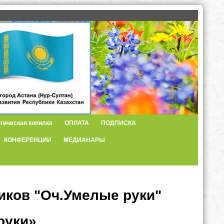
гическая копилка
ОПЛАТА
ПОДПИСКА
КОНФЕРЕНЦИИ
МЕДИАНАРЫ
иков "Оч.Умелые руки"
руки»