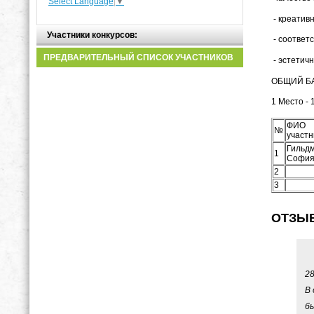
Select Language
▼
- кре
Участники конкурсов:
- соответс
ПРЕДВАРИТЕЛЬНЫЙ СПИСОК УЧАСТНИКОВ
- эстетичн
ОБЩИЙ БА
1 Место - 
ФИО
№
участн
Гильд
1
Софи
2
3
ОТЗЫ
28
В
бы