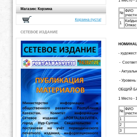
1 Место - 
Магазин: Корзина
ФИО
№
участн
Корзина пуста!
Кабды
1
Олжас
СЕТЕВОЕ ИЗДАНИЕ
НОМИНАЦИ
- художест
- Соответс
- Актуальн
- Уровень 
ОБЩИЙ БА
1 Место - 
ФИО
№
участн
1
2
3