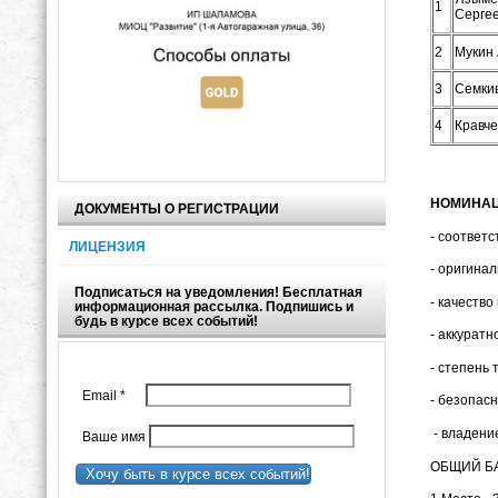
1
Серге
2
Мукин
3
Семки
4
Кравче
НОМИНАЦ
ДОКУМЕНТЫ О РЕГИСТРАЦИИ
- соответс
ЛИЦЕНЗИЯ
- оригинал
Подписаться на уведомления! Бесплатная
- качеств
информационная рассылка. Подпишись и
будь в курсе всех событий!
- аккуратн
- степень 
Email
*
- безопасн
- владени
Ваше имя
ОБЩИЙ БА
Хочу быть в курсе всех событий!