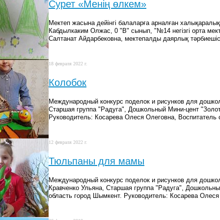
Сурет «Менің өлкем»
Мектеп жасына дейінгі балаларға арналған халықаралық
Кабдылкаким Олжас, 0 "В" сынып, "№14 негізгі орта мек
Салтанат Айдарбековна, мектепалды даярлық тәрбиешіс
18 февраля 2022 г.
Колобок
Международный конкурс поделок и рисунков для дошко
Старшая группа "Радуга", Дошкольный Мини-цент "Золот
Руководитель: Косарева Олеся Олеговна, Воспитатель 
12 февраля 2022 г.
Тюльпаны для мамы
Международный конкурс поделок и рисунков для дошко
Кравченко Ульяна, Старшая группа "Радуга", Дошкольны
область город Шымкент. Руководитель: Косарева Олеся