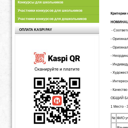
Конкурсы для школьников
Участники конкурсов для школьников
Критерии 
Участники конкурсов для дошкольников
НОМИНАЦ
ОПЛАТА KASPI PAY
- Соответ
- Оригина
- Оригинал
- Неордина
- Индивиду
- Художест
- Интерес
- Качество
ОБЩИЙ БА
1 Место - 
№
ФИО у
Языме