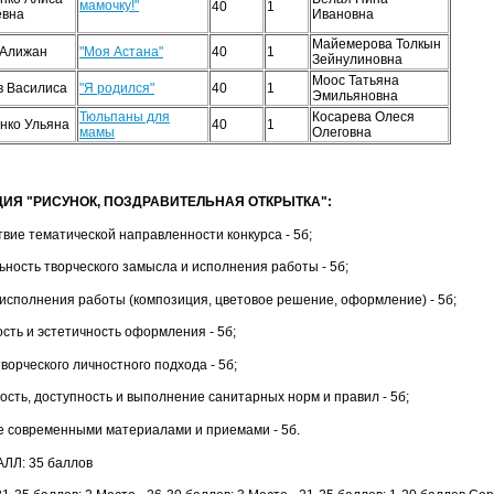
мамочку!"
40
1
евна
Ивановна
Майемерова Толкын
 Алижан
"Моя Астана"
40
1
Зейнулиновна
Моос Татьяна
в Василиса
"Я родился"
40
1
Эмильяновна
Тюльпаны для
Косарева Олеся
нко Ульяна
40
1
мамы
Олеговна
ИЯ "РИСУНОК, ПОЗДРАВИТЕЛЬНАЯ ОТКРЫТКА":
твие тематической направленности конкурса - 5б;
ьность творческого замысла и исполнения работы - 5б;
о исполнения работы (композиция, цветовое решение, оформление) - 5б;
ость и эстетичность оформления - 5б;
творческого личностного подхода - 5б;
ость, доступность и выполнение санитарных норм и правил - 5б;
е современными материалами и приемами - 5б.
ЛЛ: 35 баллов