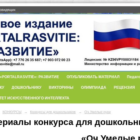
бовидящих
PORTALRASVITIE»: РАЗВИТИЕ
ОПУБЛИКОВАТЬ МАТЕРИАЛ
Педаго
КУ
ДОШКОЛЬНИКУ
ВИКТОРИНЫ
ОЛИМПИАДА
РЕЦЕНЗИЯ
ТЕТ ИСКУССТВЕННОГО ИНТЕЛЛЕКТА
КОНКУРСЫ
→
Конкурсы для дошкольников
→
Оч.Умелые руки
ериалы конкурса для дошкольн
«Оч.Умелые 