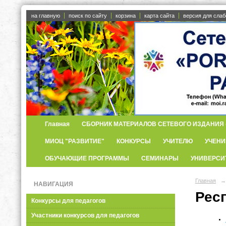
на главную
поиск по сайту
корзина
карта сайта
версия для сла
Главная
СБОРНИК МАТЕРИАЛОВ СЕТЕВОГО ИЗДАНИЯ «
МИОЦ "РАЗВИТИЕ"
КОНКУРСЫ
УЧИТЕЛЮ
УЧЕНИ
ОБУЧАЮЩИЕ ПРОГРАММЫ
СЕМИНАРЫ
УНИВЕРСИ
Главная
→
НАВИГАЦИЯ
Рес
Конкурсы для педагогов
Участники конкурсов для педагогов