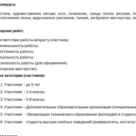
онкурса:
 стихи, художественное письмо, эссе, сочинение, танцы, песни, рисунки,
исполнения песни, видеозаписи рассказов, танцев, актёрского мастерства, л
оценок работ:
ответствие работы возрасту участника;
игинальность работы;
тетичность работы;
туальность работы;
зопасность работы (для оформления).
ктерское мастерство).
е категории участников:
1: Участники - до 6 лет
2: Участники - 1-4 классы
3: Участники - 5-8 классы
 4: Участники – Дополнительные образовательные организации (специальны
 5: Участники - Организации технического образования (колледжи) и студен
 6: Участники - студенты высших учебных заведений (университеты, институ