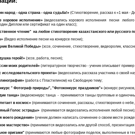
нации:
ин народ - одна страна - одна судьба!»
(Стихотворение, рассказ к «1 мая - 
е хоровое исполнение»
(видеозапись хорового исполнения песни любого к
один Диплом или сертификат на один класс);
твенное чтение" на любое стихотворение казахстанского или русского п
а»
(Видео исполнение песни на конкурсе песни);
ник Великой Победы»
(эссе, сочинение, стихотворение, видеоролик, класс
душка герой!»
(эссе, работа, песня);
сии моих родителей»
(литературное творчество - ученик описывает пример
с исследовательского проекта»
(видеозапись рассказа участника о своей на
илинография»
(работа с Пластилином) на Свободную тему;
нкурс " Фотограф природы", "Фотоконкурс праздников"»
(конкурс рисунков
дие танца»
(видеоконкурс танца - принимаются танцы групповые и одиночные
летает в космос»
(принимаются сочинения, рассказы, стихотворения о небе, 
яный Голос эстрады»
(принимается видеозапись исполнения любой песни)
я моего рождения»
(ученик должен написать сочинение о своем месте рожде
кое мастерство»
(принимается видеозапись или другой способ, презентация
ное оригами"
(принимаются любые фотографии поделок, выполненные в тех