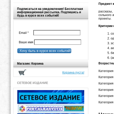
Предмет к
Подписаться на уведомления! Бесплатная
рассказы,
информационная рассылка. Подпишись и
сольного 
будь в курсе всех событий!
проекты.
Критерии 
Email
*
со
ор
Ваше имя
эс
ак
Хочу быть в курсе всех событий!
бе
(а
Возрастны
Магазин: Корзина
Категория 
Корзина пуста!
Категория 
СЕТЕВОЕ ИЗДАНИЕ
Категория 
Категория
Категория
Категория