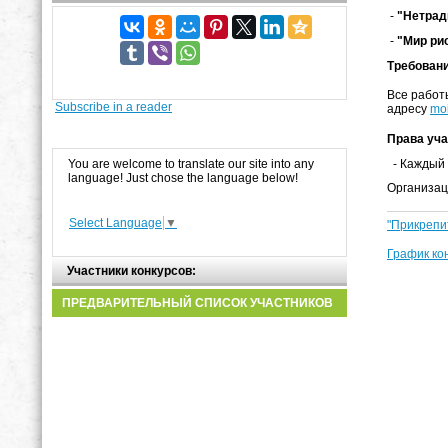
-
"Нетрад
-
"Мир ри
Требовани
Все работ
Subscribe in a reader
адресу
moi
Права уча
- Каждый 
You are welcome to translate our site into any
language! Just chose the language below!
Организац
Select Language
▼
"Прикрепи
График ко
Участники конкурсов:
ПРЕДВАРИТЕЛЬНЫЙ СПИСОК УЧАСТНИКОВ