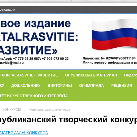
бовидящих
PORTALRASVITIE»: РАЗВИТИЕ
ОПУБЛИКОВАТЬ МАТЕРИАЛ
Педаго
КУ
ДОШКОЛЬНИКУ
ВИКТОРИНЫ
ОЛИМПИАДА
РЕЦЕНЗИЯ
ТЕТ ИСКУССТВЕННОГО ИНТЕЛЛЕКТА
КОНКУРСЫ
→
Конкурсы для школьников
публиканский творческий конк
МАТЕРИАЛЫ КОНКУРСА