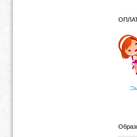
ОПЛА
"Та
Образ