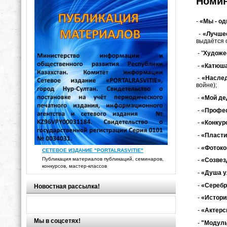
Номи
-
«Мы - од
-
«Лучше
выдаётся 
- "
Художес
-
«Катюш
-
«Наслед
войне);
-
«Мой де
- «
Профес
-
«Конкур
-
«Пласт
-
«Фотоко
СЕТЕВОЕ ИЗДАНИЕ "PORTALRASVITIE"
Публикация материалов публикаций, семинаров,
-
«Созвез
конкурсов, мастер-классов
-
«Душа у
-
«Серебр
Новостная рассылка!
-
«Истори
-
«Актерс
Мы в соцсетях!
-
"Модуль