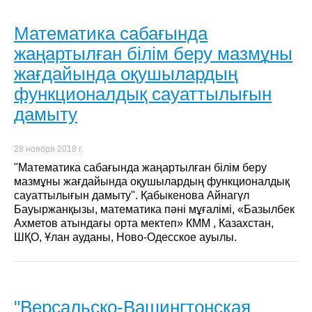
Математика сабағында
жаңартылған білім беру мазмұны
жағдайында оқушылардың
функционалдық сауаттылығын
дамыту
28 ноября 2018 г.
"Математика сабағында жаңартылған білім беру
мазмұны жағдайында оқушылардың функционалдық
сауаттылығын дамыту". Қабыкенова Айнагүл
Бауыржанқызы, математика пәні мұғалімі, «Базылбек
Ахметов атындағы орта мектеп» КММ , Казахстан,
ШҚО, Ұлан ауданы, Ново-Одесское ауылы.
"Версальско-Вашингтонская