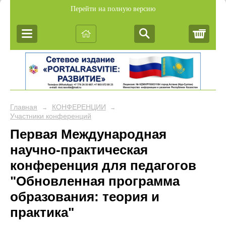
Перейти на полную версию
Корз
Главная
КОНФЕРЕНЦИИ
→
→
Участники конференций
Первая Международная
научно-практическая
конференция для педагогов
"Обновленная программа
образования: теория и
практика"