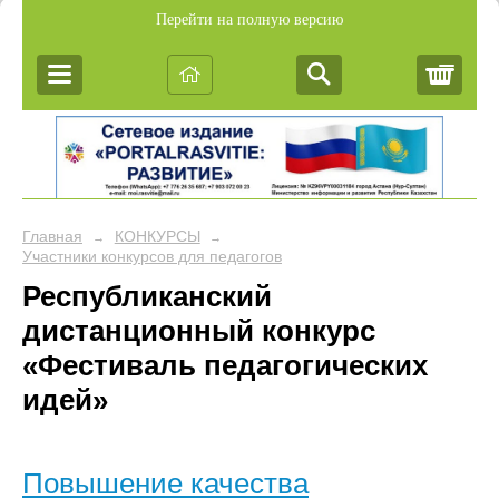
Перейти на полную версию
Корз
Главная
КОНКУРСЫ
→
→
Участники конкурсов для педагогов
Республиканский
дистанционный конкурс
«Фестиваль педагогических
идей»
Повышение качества