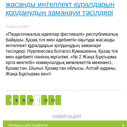
жасанды интеллект құралдарын
қолданудың заманауи тәсілдері
4 марта 2026 г.
«Педагогикалық идеялар фестивалі» республикалық
байқауы. Қазақ тілі мен әдебиетін оқытуда жасанды
интеллект құралдарын қолданудың заманауи
тәсілдері. Нурпеисова Ботагоз Кумашевна, Қазақ тілі
мен әдебиеті пәнінің мұғалімі, «№ 2 Жаңа Бұқтырма
орта мектебі» коммуналдық мемлекеттік мекемесі,
Қазақстан, Шығыс Қазақстан облысы, Алтай ауданы,
Жаңа Бұқтырма кенті
8
9
10
11
12
13
НАВИГАЦИЯ
Конкурсы для педагогов