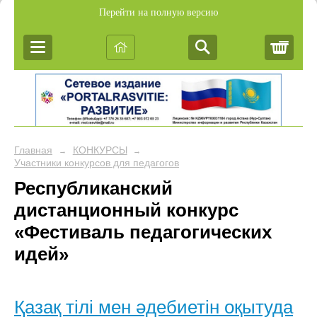
Перейти на полную версию
Корз
Главная
КОНКУРСЫ
→
→
Участники конкурсов для педагогов
Республиканский
дистанционный конкурс
«Фестиваль педагогических
идей»
Қазақ тілі мен әдебиетін оқытуда