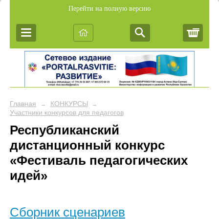
Перейти на полную версию
Корз
Главная
КОНКУРСЫ
→
→
Участники конкурсов для педагогов
Республиканский
дистанционный конкурс
«Фестиваль педагогических
идей»
Сборник сценариев