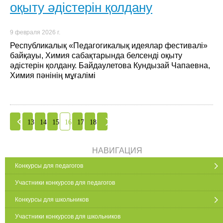
оқыту әдістерін қолдану
9 февраля 2026 г.
Республикалық «Педагогикалық идеялар фестивалі»
байқауы, Химия сабақтарында белсенді оқыту
әдістерін қолдану. Байдаулетова Кундызай Чапаевна,
Химия пәнінің мұғалімі
13
14
15
16
17
18
НАВИГАЦИЯ
Конкурсы для педагогов
Участники конкурсов для педагогов
Конкурсы для школьников
Участники конкурсов для школьников