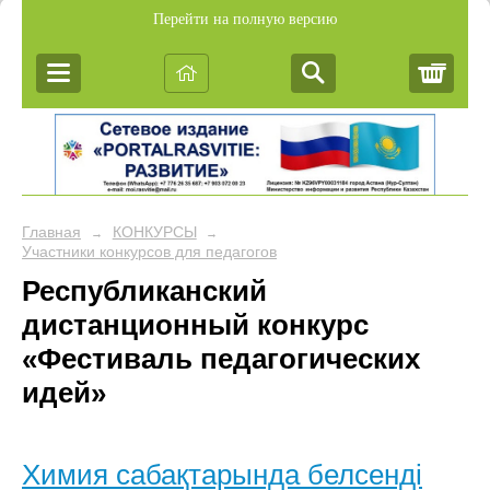
Перейти на полную версию
Корз
Главная
КОНКУРСЫ
→
→
Участники конкурсов для педагогов
Республиканский
дистанционный конкурс
«Фестиваль педагогических
идей»
Химия сабақтарында белсенді