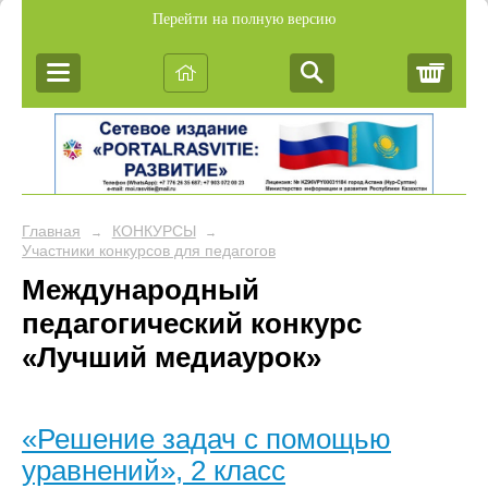
Перейти на полную версию
Корз
Главная
КОНКУРСЫ
→
→
Участники конкурсов для педагогов
Международный
педагогический конкурс
«Лучший медиаурок»
«Решение задач с помощью
уравнений», 2 класс