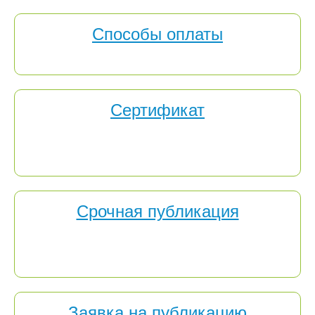
Способы оплаты
Выберите любой способ для оплаты публикации
Сертификат
В подтверждение публикации уроков, разработок
внеклассных мероприятий, статей на портале
электронный сертификат высылается бесплатно.
Срочная публикация
Срочная публикация — это услуга, дающая возможность
авторам миновать очередь и получить сертификат в
сжатые сроки.
Заявка на публикацию