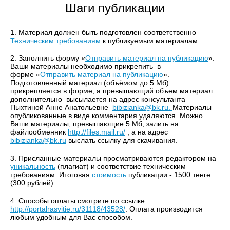
Шаги публикации
1. Материал должен быть подготовлен соответственно
Техническим требованиям
к публикуемым материалам.
2. Заполнить форму «
Отправить материал на публикацию
».
Ваши материалы необходимо прикрепить в
форме «
Отправить материал на публикацию
».
Подготовленный материал (объёмом до 5 Мб)
прикрепляется в форме, а превышающий объем материал
дополнительно высылается на адрес консультанта
Пыхтиной Анне Анатольевне
bibizianka@bk.ru.
Материалы
опубликованные в виде комментария удаляются. Можно
Ваши материалы, превышающие 5 Мб, залить на
файлообменник
http://files.mail.ru/
, а на адрес
bibizianka@bk.ru
выслать ссылку для скачивания.
3. Присланные материалы просматриваются редактором на
уникальность
(плагиат) и соответствие техническим
требованиям. Итоговая
стоимость
публикации - 1500 тенге
(300 рублей)
4. Способы оплаты смотрите по ссылке
http://portalrasvitie.ru/31118/43528/
. Оплата производится
любым удобным для Вас способом.