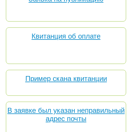
Материал для публикации можно, не пользуясь
электронной формой для заявки, отправить на адрес
Квитанция об оплате
Как отправить квитанцию об оплате? Сделать фото или
скан квитанции и отправить вложенным файлом по
электронной почте на адрес
Пример скана квитанции
Прикрепить фото или скан квитанции вы можете здесь
В заявке был указан неправильный
адрес почты
Проверьте правильность написания электронного адреса,