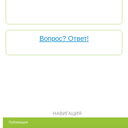
указанного в форме «Отправить материал на
публикацию». Если Вы не получили сообщение от
редактора портала в течении 2-3 рабочих дней, то значит
был указан неверный адрес электронной почты.
Вопрос? Ответ!
Часто задаваемые вопросы
НАВИГАЦИЯ
Публикация