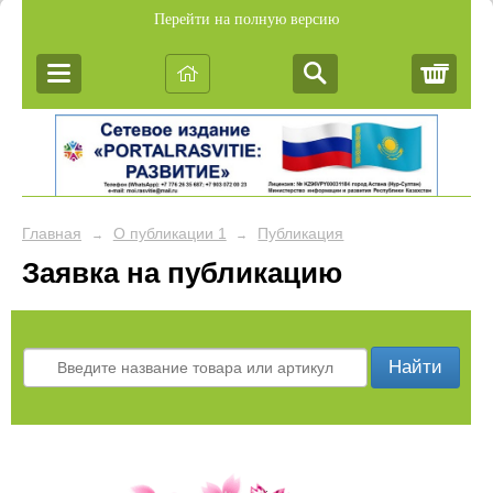
Перейти на полную версию
Корз
Главная
О публикации 1
Публикация
→
→
Заявка на публикацию
Найти