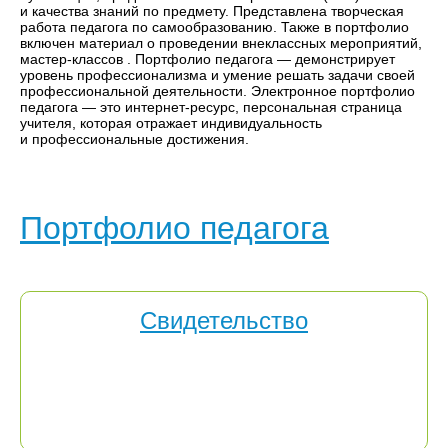
и качества знаний по предмету. Представлена творческая
работа педагога по самообразованию. Также в портфолио
включен материал о проведении внеклассных мероприятий,
мастер-классов . Портфолио педагога — демонстрирует
уровень профессионализма и умение решать задачи своей
профессиональной деятельности. Электронное портфолио
педагога — это интернет-ресурс, персональная страница
учителя, которая отражает индивидуальность
и профессиональные достижения.
Портфолио педагога
Свидетельство
Авторам не менее 5-и публикаций создаётся
персональная страничка в разделе «Портфолио». В
подтверждение создания электронного портфолио
учителя на портале «Развитие» высылается электронное
свидетельство.