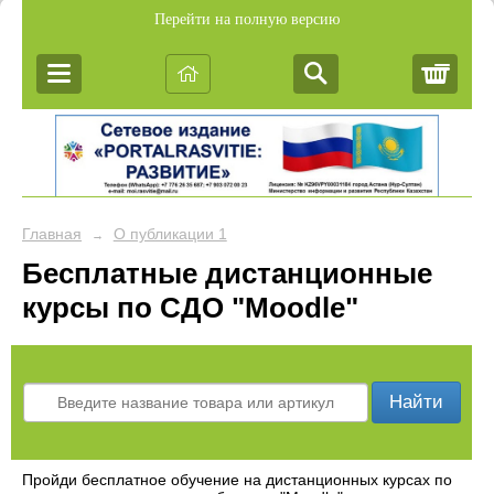
Перейти на полную версию
Корз
Главная
О публикации 1
→
Бесплатные дистанционные
курсы по СДО "Moodle"
Найти
Пройди бесплатное обучение на дистанционных курсах по