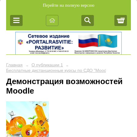
Перейти на полную версию
Корз
Главная
О публикации 1
→
→
Бесплатные дистанционные курсы по СДО "Moodle"
Демонстрация возможностей
Moodle