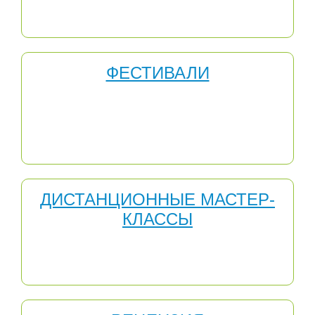
разным темам; расширение своего кругозора и
словарного запаса; умение работать с информацией.
ФЕСТИВАЛИ
Участвуя в Международных ФЕСТИВАЛЯХ, дети могут
получить: получить неоценимые знания, мотивацию,
опыт, который могут использовать в своей
профессиональной деятельности и сегодня и в
будущем.
ДИСТАНЦИОННЫЕ МАСТЕР-
КЛАССЫ
Участие в Дистанционных мастер-классах для
педагогов - одно из средств повышения
профессионализма учителя.