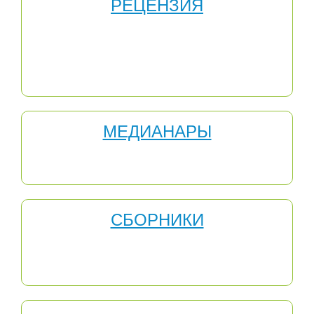
РЕЦЕНЗИЯ
Методическая работа является одной из важных
составляющих деятельности педагога. Для
прохождения аттестации и получения стимулирующих
выплат очень полезной может оказаться рецензия или
отзыв на Вашу методическую работу.
МЕДИАНАРЫ
Медианары — это новая форма бесплатных онлайн-
вебинаров для учителей.
СБОРНИКИ
МЕТОДИЧЕСКИЕ СБОРНИКИ - это результат труда
педагогов, участников Международного
инновационного образовательного центра "Развитие".