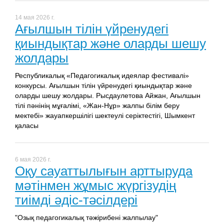
14 мая 2026 г.
Ағылшын тілін үйренудегі
қиындықтар және оларды шешу
жолдары
Республикалық «Педагогикалық идеялар фестивалі»
конкурсы. Ағылшын тілін үйренудегі қиындықтар және
оларды шешу жолдары. Рысдаулетова Айжан, Ағылшын
тілі пәнінің мұғалімі, «Жан-Нұр» жалпы білім беру
мектебі» жауапкершілігі шектеулі серіктестігі, Шымкент
қаласы
6 мая 2026 г.
Оқу сауаттылығын арттыруда
мәтінмен жұмыс жүргізудің
тиімді әдіс-тәсілдері
"Озық педагогикалық тәжірибені жалпылау"