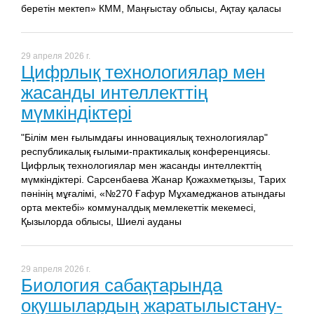
беретін мектеп» КММ, Маңғыстау облысы, Ақтау қаласы
29 апреля 2026 г.
Цифрлық технологиялар мен
жасанды интеллекттің
мүмкіндіктері
"Білім мен ғылымдағы инновациялық технологиялар"
республикалық ғылыми-практикалық конференциясы.
Цифрлық технологиялар мен жасанды интеллекттің
мүмкіндіктері. Сарсенбаева Жанар Қожахметқызы, Тарих
пәнінің мұғалімі, «№270 Ғафур Мұхамеджанов атындағы
орта мектебі» коммуналдық мемлекеттік мекемесі,
Қызылорда облысы, Шиелі ауданы
29 апреля 2026 г.
Биология сабақтарында
оқушылардың жаратылыстану-