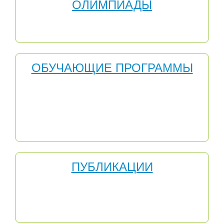
ОЛИМПИАДЫ
Серии олимпиад "Весна", "Лето", "Зима", "Осень",
Первая Республиканская предметная олимпиада
ОБУЧАЮЩИЕ ПРОГРАММЫ
Обучающая программа - это специфическое учебное
пособие, предназначенное для самостоятельной
работы учащихся. Оно способствует максимальной
активизации обучаемых, индивидуализируя их работу
и предоставляя им возможность самим управлять
своей познавательной деятельностью.
ПУБЛИКАЦИИ
Публикация - предание гласности, раскрытие какой-
либо информации. Этим же словом называют единую
по форме и содержанию работу, преданную
публикации (опубликованную).