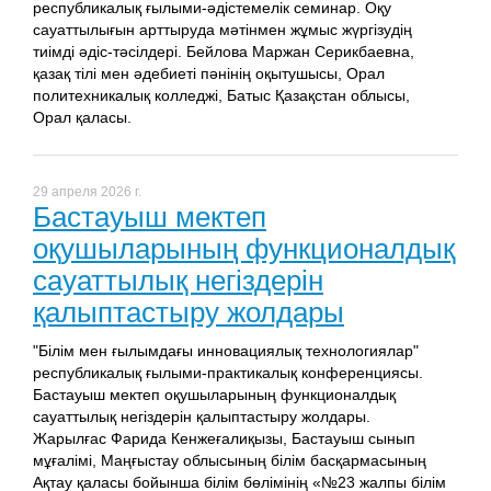
республикалық ғылыми-әдістемелік семинар. Оқу
сауаттылығын арттыруда мәтінмен жұмыс жүргізудің
тиімді әдіс-тәсілдері. Бейлова Маржан Серикбаевна,
қазақ тілі мен әдебиеті пәнінің оқытушысы, Орал
политехникалық колледжі, Батыс Қазақстан облысы,
Орал қаласы.
29 апреля 2026 г.
Бастауыш мектеп
оқушыларының функционалдық
сауаттылық негіздерін
қалыптастыру жолдары
"Білім мен ғылымдағы инновациялық технологиялар"
республикалық ғылыми-практикалық конференциясы.
Бастауыш мектеп оқушыларының функционалдық
сауаттылық негіздерін қалыптастыру жолдары.
Жарылғас Фарида Кенжеғалиқызы, Бастауыш сынып
мұғалімі, Маңғыстау облысының білім басқармасының
Ақтау қаласы бойынша білім бөлімінің «№23 жалпы білім