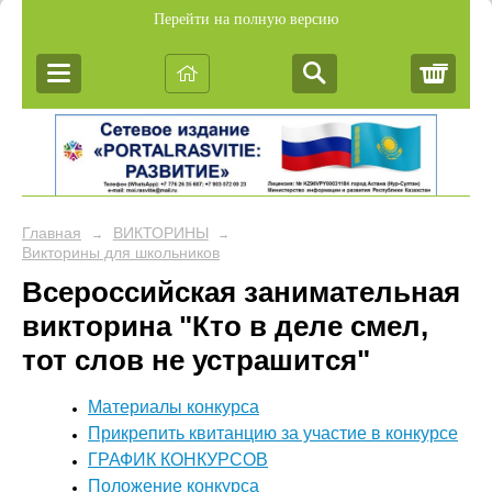
Перейти на полную версию
Корз
Главная
ВИКТОРИНЫ
→
→
Викторины для школьников
Всероссийская занимательная
викторина "Кто в деле смел,
тот слов не устрашится"
Материалы конкурса
Прикрепить квитанцию за участие в конкурсе
ГРАФИК КОНКУРСОВ
Положение конкурса