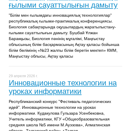
ғылыми сауаттылығын дамыту
"Білім мен ғылымдағы инновациялық технологиялар"
республикалық ғылыми-практикалық конференциясы.
Биология сабақтарында оқушылардың жаратылыстану-
ғылыми сауаттылығын дамыту. Бушбай Ұлжан
Баракқызы, Биология пәнінің мұғалімі, Маңғыстау
облысының білім басқармасының Ақтау қаласы бойынша
білім бөлімінің «№23 жалпы білім беретін мектеп» КММ,
Маңғыстау облысы, Ақтау қаласы
29 апреля 2026 г.
Инновационные технологии на
уроках информатики
Республиканский конкурс "Фестиваль педагогических
идей". Инновационные технологии на уроках
информатики. Кудакулова Гульзара Усенбековна,
Учитель информатики, КГУ «Общеобразовательная
средняя школа №5 имени М.Ауэзова», Алматинская
область, Талгарский район, г.Талгар.