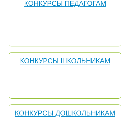
КОНКУРСЫ ПЕДАГОГАМ
Конкурсы педагогического мастерства – одно из
средств повышения профессионализма учителя. Они
создают благоприятную мотивационную среду для
профессионального развития педагогов,
распространения инновационного опыта,
способствуют профессиональному самоопределению.
КОНКУРСЫ ШКОЛЬНИКАМ
Конкурсы для школьников способствуют
формированию ситуации успеха, правила проведения
конкурсов не ограничивают количество победителей,
число которых зависит только от качества поступивших
работ.
КОНКУРСЫ ДОШКОЛЬНИКАМ
Участвуя в Международных конкурсах для
дошкольников, дети могут получить: новые знания по