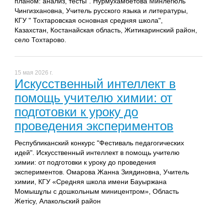
планом: анализ, тесты". Нурмухамбетова Минлегюль
Чингизхановна, Учитель русского языка и литературы,
КГУ " Тохтаровская основная средняя школа",
Казахстан, Костанайская область, Житикаринский район,
село Тохтарово.
15 мая 2026 г.
Искусственный интеллект в
помощь учителю химии: от
подготовки к уроку до
проведения экспериментов
Республиканский конкурс "Фестиваль педагогических
идей". Искусственный интеллект в помощь учителю
химии: от подготовки к уроку до проведения
экспериментов. Омарова Жанна Зиядиновна, Учитель
химии, КГУ «Средняя школа имени Бауыржана
Момышұлы с дошкольным миницентром», Область
Жетісу, Алакольский район