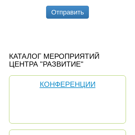
Отправить
КАТАЛОГ МЕРОПРИЯТИЙ
ЦЕНТРА "РАЗВИТИЕ"
КОНФЕРЕНЦИИ
Научно-практические конференции полезны тем, что
позволяют делиться опытом, общаться на научные
темы и все это в неформальной обстановке, что,
несомненно, влияет на качество профессионального
роста педагога.