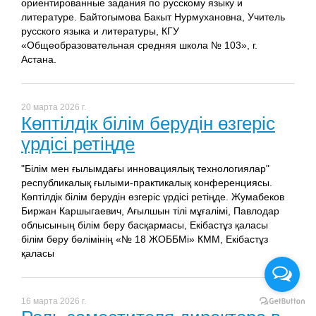
ориентированные задания по русскому языку и
литературе. Байтогымова Бакыт Нурмухановна, Учитель
русского языка и литературы, КГУ
«Общеобразовательная средняя школа № 103», г.
Астана.
20 марта 2026 г.
Көптілдік білім берудін өзгеріс
үрдісі ретіңде
"Білім мен ғылымдағы инновациялық технологиялар"
республикалық ғылыми-практикалық конференциясы.
Көптілдік білім берудін өзгеріс үрдісі ретіңде. Жумабеков
Биржан Каршыгаевич, Ағылшын тілі мұғалімі, Павлодар
облысының білім беру басқармасы, Екібастұз қаласы
білім беру бөлімінің «№ 18 ЖОББМі» КММ, Екібастұз
қаласы
16 марта 2026 г.