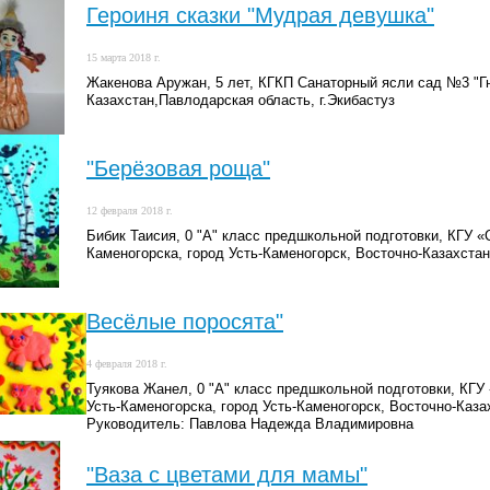
Героиня сказки "Мудрая девушка"
15 марта 2018 г.
Жакенова Аружан, 5 лет, КГКП Санаторный ясли сад №3 "Гн
Казахстан,Павлодарская область, г.Экибастуз
"Берёзовая роща"
12 февраля 2018 г.
Бибик Таисия, 0 "А" класс предшкольной подготовки, КГУ 
Каменогорска, город Усть-Каменогорск, Восточно-Казахстан
Весёлые поросята"
4 февраля 2018 г.
Туякова Жанел, 0 "А" класс предшкольной подготовки, КГ
Усть-Каменогорска, город Усть-Каменогорск, Восточно-Каза
Руководитель: Павлова Надежда Владимировна
"Ваза с цветами для мамы"