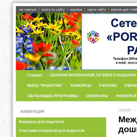
на главную
поиск по сайту
корзина
карта сайта
версия для сла
Главная
СБОРНИК МАТЕРИАЛОВ СЕТЕВОГО ИЗДАНИЯ «
МИОЦ "РАЗВИТИЕ"
КОНКУРСЫ
УЧИТЕЛЮ
УЧЕНИ
ОБУЧАЮЩИЕ ПРОГРАММЫ
СЕМИНАРЫ
УНИВЕРСИ
Главная
→
НАВИГАЦИЯ
Меж
Конкурсы для педагогов
дош
Участники конкурсов для педагогов