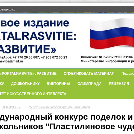
бовидящих
PORTALRASVITIE»: РАЗВИТИЕ
ОПУБЛИКОВАТЬ МАТЕРИАЛ
Педаго
КУ
ДОШКОЛЬНИКУ
ВИКТОРИНЫ
ОЛИМПИАДА
РЕЦЕНЗИЯ
ТЕТ ИСКУССТВЕННОГО ИНТЕЛЛЕКТА
КОНКУРСЫ
→
Участники конкурсов для дошкольников
дународный конкурс поделок и
кольников "Пластилиновое чуд