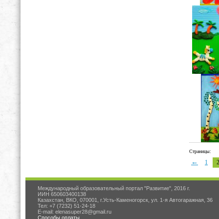
Страницы:
←
1
Международный образовательный портал "Развитие", 2016 г.
ИИН 650603400138
Казахстан, ВКО, 070001, г.Усть-Каменогорск, ул. 1-я Автогаражная, 36
Тел: +7 (7232) 51-24-18
E-mail: elenasuper28@gmail.ru
Способы оплаты