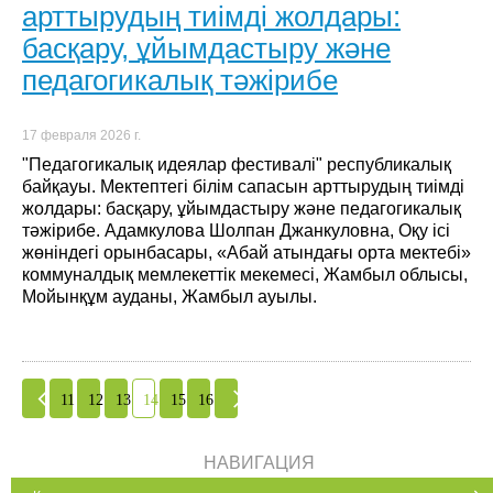
арттырудың тиімді жолдары:
басқару, ұйымдастыру және
педагогикалық тәжірибе
17 февраля 2026 г.
"Педагогикалық идеялар фестивалі" республикалық
байқауы. Мектептегі білім сапасын арттырудың тиімді
жолдары: басқару, ұйымдастыру және педагогикалық
тәжірибе. Адамкулова Шолпан Джанкуловна, Оқу ісі
жөніндегі орынбасары, «Абай атындағы орта мектебі»
коммуналдық мемлекеттік мекемесі, Жамбыл облысы,
Мойынқұм ауданы, Жамбыл ауылы.
11
12
13
14
15
16
НАВИГАЦИЯ