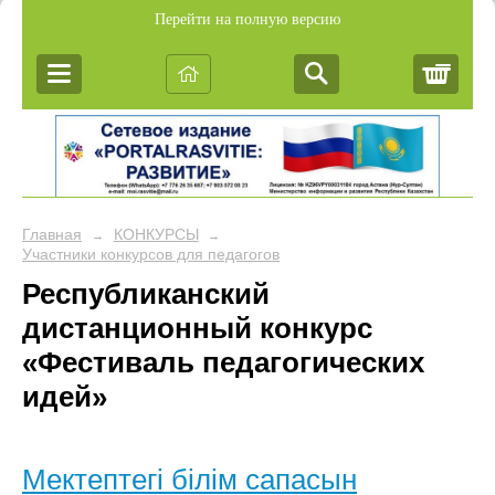
Перейти на полную версию
Корз
Главная
КОНКУРСЫ
→
→
Участники конкурсов для педагогов
Республиканский
дистанционный конкурс
«Фестиваль педагогических
идей»
Мектептегі білім сапасын