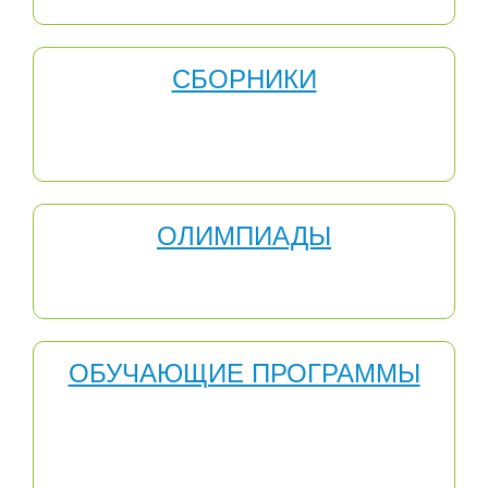
СБОРНИКИ
МЕТОДИЧЕСКИЕ СБОРНИКИ - это результат труда
педагогов, участников Международного
инновационного образовательного центра "Развитие".
ОЛИМПИАДЫ
Серии олимпиад "Весна", "Лето", "Зима", "Осень",
Первая Республиканская предметная олимпиада
ОБУЧАЮЩИЕ ПРОГРАММЫ
Обучающая программа - это специфическое учебное
пособие, предназначенное для самостоятельной
работы учащихся. Оно способствует максимальной
активизации обучаемых, индивидуализируя их работу
и предоставляя им возможность самим управлять