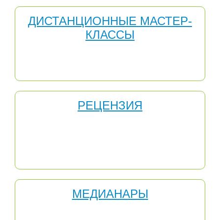
ДИСТАНЦИОННЫЕ МАСТЕР-
КЛАССЫ
Участие в Дистанционных мастер-классах для
педагогов - одно из средств повышения
профессионализма учителя.
РЕЦЕНЗИЯ
Методическая работа является одной из важных
составляющих деятельности педагога. Для
прохождения аттестации и получения стимулирующих
выплат очень полезной может оказаться рецензия или
отзыв на Вашу методическую работу.
МЕДИАНАРЫ
Медианары — это новая форма бесплатных онлайн-
вебинаров для учителей.