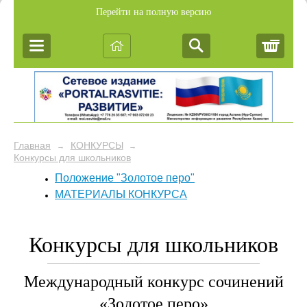
Перейти на полную версию
Корз
Главная
КОНКУРСЫ
→
→
Конкурсы для школьников
Положение "Золотое перо"
МАТЕРИАЛЫ КОНКУРСА
Конкурсы для школьников
Международный конкурс сочинений
«Золотое перо»