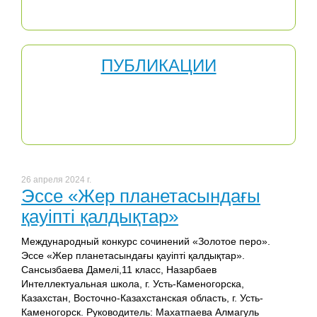
своей познавательной деятельностью.
ПУБЛИКАЦИИ
Публикация - предание гласности, раскрытие какой-
либо информации. Этим же словом называют единую
по форме и содержанию работу, преданную
публикации (опубликованную).
26 апреля 2024 г.
Эссе «Жер планетасындағы
қауіпті қалдықтар»
Международный конкурс сочинений «Золотое перо».
Эссе «Жер планетасындағы қауіпті қалдықтар».
Сансызбаева Дамелі,11 класс, Назарбаев
Интеллектуальная школа, г. Усть-Каменогорска,
Казахстан, Восточно-Казахстанская область, г. Усть-
Каменогорск. Руководитель: Махатпаева Алмагуль