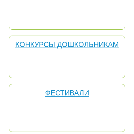
формированию ситуации успеха, правила проведения
конкурсов не ограничивают количество победителей,
число которых зависит только от качества поступивших
работ.
КОНКУРСЫ ДОШКОЛЬНИКАМ
Участвуя в Международных конкурсах для
дошкольников, дети могут получить: новые знания по
разным темам; расширение своего кругозора и
словарного запаса; умение работать с информацией.
ФЕСТИВАЛИ
Участвуя в Международных ФЕСТИВАЛЯХ, дети могут
получить: получить неоценимые знания, мотивацию,
опыт, который могут использовать в своей
профессиональной деятельности и сегодня и в
будущем.