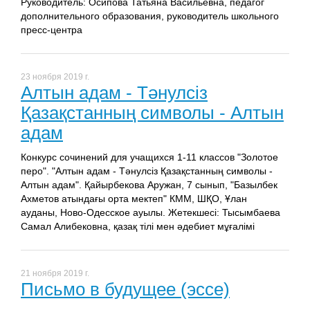
Руководитель: Осипова Татьяна Васильевна, педагог
дополнительного образования, руководитель школьного
пресс-центра
23 ноября 2019 г.
Алтын адам - Тәнулсіз
Қазақстанның символы - Алтын
адам
Конкурс сочинений для учащихся 1-11 классов "Золотое
перо". "Алтын адам - Тәнулсіз Қазақстанның символы -
Алтын адам". Қайырбекова Аружан, 7 сынып, "Базылбек
Ахметов атындағы орта мектеп" КММ, ШҚО, Ұлан
ауданы, Ново-Одесское ауылы. Жетекшесі: Тысымбаева
Самал Алибековна, қазақ тілі мен әдебиет мұғалімі
21 ноября 2019 г.
Письмо в будущее (эссе)