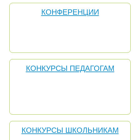
КОНФЕРЕНЦИИ
Научно-практические конференции полезны тем, что
позволяют делиться опытом, общаться на научные
темы и все это в неформальной обстановке, что,
несомненно, влияет на качество профессионального
роста педагога.
КОНКУРСЫ ПЕДАГОГАМ
Конкурсы педагогического мастерства – одно из
средств повышения профессионализма учителя. Они
создают благоприятную мотивационную среду для
профессионального развития педагогов,
распространения инновационного опыта,
способствуют профессиональному самоопределению.
КОНКУРСЫ ШКОЛЬНИКАМ
Конкурсы для школьников способствуют