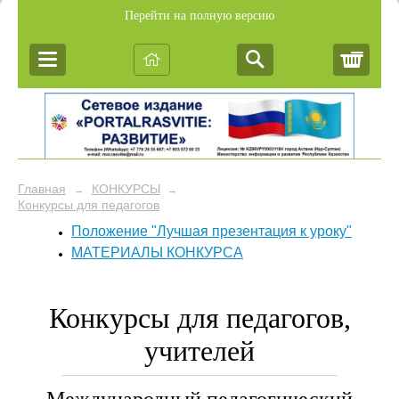
Перейти на полную версию
Корз
Главная
КОНКУРСЫ
→
→
Конкурсы для педагогов
Положение "Лучшая презентация к уроку"
МАТЕРИАЛЫ КОНКУРСА
Конкурсы для педагогов,
учителей