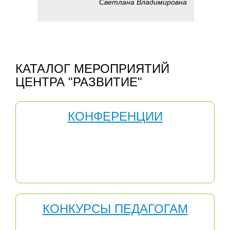
Светлана Владимировна
КАТАЛОГ МЕРОПРИЯТИЙ
ЦЕНТРА "РАЗВИТИЕ"
КОНФЕРЕНЦИИ
Научно-практические конференции полезны тем, что
позволяют делиться опытом, общаться на научные
темы и все это в неформальной обстановке, что,
несомненно, влияет на качество профессионального
роста педагога.
КОНКУРСЫ ПЕДАГОГАМ
Конкурсы педагогического мастерства – одно из