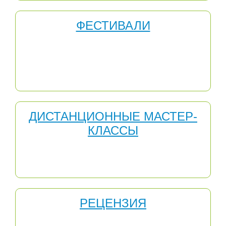
ФЕСТИВАЛИ
Участвуя в Международных ФЕСТИВАЛЯХ, дети могут
получить: получить неоценимые знания, мотивацию,
опыт, который могут использовать в своей
профессиональной деятельности и сегодня и в
будущем.
ДИСТАНЦИОННЫЕ МАСТЕР-
КЛАССЫ
Участие в Дистанционных мастер-классах для
педагогов - одно из средств повышения
профессионализма учителя.
РЕЦЕНЗИЯ
Методическая работа является одной из важных