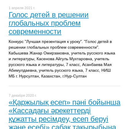
1 апреля 2021 г.
Голос детей в решении
глобальных проблем
современности
Конкурс "Лучшая презентация к уроку". "Голос детей в
решении глобальных проблем современности".
Кабышева Жанар Омирзаковна, учитель русского языка
и литературы, Касенова Айгуль Мухтаровна, учитель
русского языка и литературы, 7 класс, Асанбаева Мая
Абимулдаевна, учитель русского языка, 7 класс, НИШ
МБ г. Нурсултан, Казахстан, г.Нур-Султан
7 декабря 2020 г.
«Қаржылық есеп» пәні бойынша
«Кассадағы әрекеттерді
құжатты ресімдеу, есеп беруі
және есебі» сабақ тақырыбына