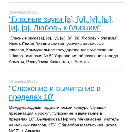
23 ноября 2019 г.
"Гласные звуки [а], [о], [у], [ы],
[и], [э]. Любовь к близким"
"Гласные звуки [а], [о], [у], [ы], [и], [э]. Любовь к близким".
Ивина Елена Владимировна, учитель начальных
классов, Коммунальное государственное учреждение
"Школа-гимназия № 5" Управления образования города
Алматы, Республика Казахстан, г. Алматы
10 ноября 2019 г.
"Сложение и вычитание в
пределах 10"
Международный педагогический конкурс "Лучшая
презентация к уроку". "Сложение и вычитание в
пределах 10". Быльчикова Нургуль Мекзамовна, учитель
начальных классов, КГУ "Общеобразовательная школа
№97", г. Алматы