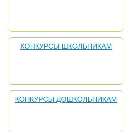
средств повышения профессионализма учителя. Они
создают благоприятную мотивационную среду для
профессионального развития педагогов,
распространения инновационного опыта,
способствуют профессиональному самоопределению.
КОНКУРСЫ ШКОЛЬНИКАМ
Конкурсы для школьников способствуют
формированию ситуации успеха, правила проведения
конкурсов не ограничивают количество победителей,
число которых зависит только от качества поступивших
работ.
КОНКУРСЫ ДОШКОЛЬНИКАМ
Участвуя в Международных конкурсах для
дошкольников, дети могут получить: новые знания по
разным темам; расширение своего кругозора и
словарного запаса; умение работать с информацией.