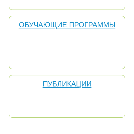
Первая Республиканская предметная олимпиада
ОБУЧАЮЩИЕ ПРОГРАММЫ
Обучающая программа - это специфическое учебное
пособие, предназначенное для самостоятельной
работы учащихся. Оно способствует максимальной
активизации обучаемых, индивидуализируя их работу
и предоставляя им возможность самим управлять
своей познавательной деятельностью.
ПУБЛИКАЦИИ
Публикация - предание гласности, раскрытие какой-
либо информации. Этим же словом называют единую
по форме и содержанию работу, преданную
публикации (опубликованную).