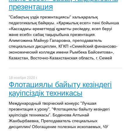
презентация
"Сабақтың үздік презентациясы" халықаралық
педагогикалық байқауы. «Қаржылық есеп» пәні бойынша
«Кассадағы әрекеттерді құжатты ресімдеу, есеп беруі
және есебі» сабақ тақырыбына презентация.
Алимгожина Майнур Гапаровна, преподаватель
специальных дисциплин, КГКП «Семейский финансово-
экономический колледж имени Рымбека Байсеитова»,
Казахстан, Восточно-Казахстанская область, г. Семей
18 ноября 2020 г.
Флотациялы байыту кезіндегі
қауіпсіздік техникасы
Международный творческий конкурс "Лучшая
презентация к уроку". "Флотациялы байыту кезіндегі
қауіпсіздік техникасы". Боденова Алтынай
Жанбырбаевна, Преподаватель специальных
дисциплин/ Обогащение полезных ископаемых, ЧУ