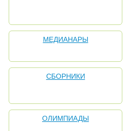
составляющих деятельности педагога. Для
прохождения аттестации и получения стимулирующих
выплат очень полезной может оказаться рецензия или
отзыв на Вашу методическую работу.
МЕДИАНАРЫ
Медианары — это новая форма бесплатных онлайн-
вебинаров для учителей.
СБОРНИКИ
МЕТОДИЧЕСКИЕ СБОРНИКИ - это результат труда
педагогов, участников Международного
инновационного образовательного центра "Развитие".
ОЛИМПИАДЫ
Серии олимпиад "Весна", "Лето", "Зима", "Осень",