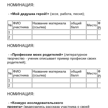
НОМИНАЦИЯ:
-
«Мой дедушка герой!»
(эссе, работа, песня);
ФИО
Название материала
общий
ФИО
№
Место
участника
(ссылка)
балл
руков
1
2
НОМИНАЦИЯ:
- «
Профессии моих родителей»
(литературное
творчество - ученик описывает пример професии своих
родителей);
ФИО
Название материала
общий
ФИО
№
Место
участника
(ссылка)
балл
руков
1
2
НОМИНАЦИЯ:
-
«Конкурс исследовательского
проекта»
(видеозапись рассказа участника о своей