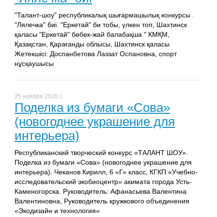
"Талант-шоу" республикалық шығармашылық конкурсы .
"Лялечка" биі. "Еркетай" би тобы, үлкен топ, Шахтинск
қаласы "Еркетай" бөбек-жай балабақша " КМҚМ,
Қазақстан, Қарағанды облысы, Шахтинск қаласы
Жетекшісі: Доспанбетова Лаззат Оспановна, спорт
нұсқаушысы
25 ноября 2020 г.
Поделка из бумаги «Сова»
(новогоднее украшение для
интерьера)
Республиканский творческий конкурс «ТАЛАНТ ШОУ».
Поделка из бумаги «Сова» (новогоднее украшение для
интерьера). Чеканов Кирилл, 6 «Г» класс, КГКП «Учебно-
исследовательский экобиоцентр» акимата города Усть-
Каменогорска. Руководитель: Афанасьева Валентина
Валентиновна, Руководитель кружкового объединения
«Экодизайн и технология»