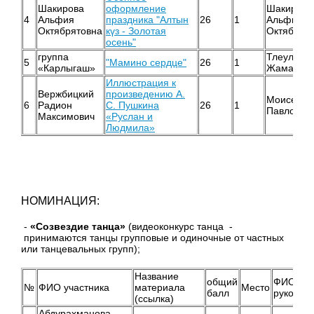
Шакирова
оформление
Шакирова
4
Альфия
праздника "Алтын
26
1
Альфия
Октябрятовна
күз - Золотая
Октябрят
осень"
группа
Тлеулина
5
"Мамино сердце"
26
1
«Карлыгаш»
Жамалетд
Иллюстрация к
Вержбицкий
произведению А.
Моисеева
6
Радион
С. Пушкина
26
1
Павловна
Максимович
«Руслан и
Людмила»
НОМИНАЦИЯ:
-
«Созвездие танца»
(видеоконкурс танца -
принимаются танцы групповые и одиночные от частных
или танцевальных групп);
Название
общий
ФИО
№
ФИО участника
материала
Место
балл
руковод
(ссылка)
Абдурахманова