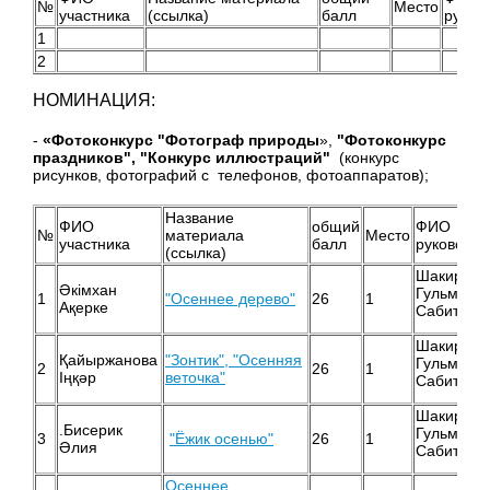
№
Место
участника
(ссылка)
балл
руков
1
2
НОМИНАЦИЯ:
-
«Фотоконкурс "Фотограф природы
»,
"Фотоконкурс
праздников", "Конкурс иллюстраций"
(конкурс
рисунков, фотографий с телефонов, фотоаппаратов);
Название
ФИО
общий
ФИО
№
материала
Место
участника
балл
руководит
(ссылка)
Шакиржан
Әкімхан
Гульмира
1
"Осеннее дерево"
26
1
Ақерке
Сабитовн
Шакиржан
Қайыржанова
"Зонтик", "Осенняя
Гульмира
2
26
1
Іңқәр
веточка"
Сабитовн
Шакиржан
.Бисерик
Гульмира
3
"Ёжик осенью"
26
1
Әлия
Сабитовн
Осеннее