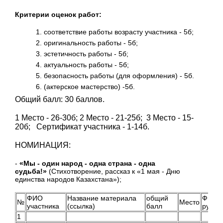
Критерии оценок работ:
соответствие работы возрасту участника - 5б;
оригинальность работы - 5б;
эстетичность работы - 5б;
актуальность работы - 5б;
безопасность работы (для оформления) - 5б.
(актерское мастерство) -5б.
Общий балл: 30 баллов.
1 Место - 26-30б; 2 Место - 21-25б; 3 Место - 15-
20б; Сертификат участника - 1-14б.
НОМИНАЦИЯ:
-
«Мы - один народ - одна страна - одна
судьба!»
(Стихотворение, рассказ к «1 мая - Дню
единства народов Казахстана»);
ФИО
Название материала
общий
ФИО
№
Место
участника
(ссылка)
балл
руков
1