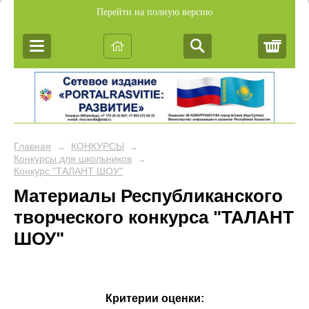
Перейти на полную версию
Корз
Главная
КОНКУРСЫ
→
→
Конкурсы для школьников
→
Конкурс "ТАЛАНТ ШОУ"
Материалы Республиканского
творческого конкурса "ТАЛАНТ
ШОУ"
Критерии оценки: