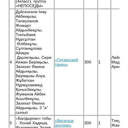
(4класс), группа
«НЕПОСЕДЫ»
Дүйсенғали Інжу
Айбекқызы,
Төлеуханов
Жомарт
Айдынбекұлы,
Токтыбаев
Нұрсұлтан
Әлібекұлы,
Сұлтанкұлова
Айзере
Даулетқызы, Серік
Леймено
«Грузинский
4
Аяжан Берікқызы,
30б
1
Мадина
танец»
Захихат Әмина
Ариновн
Айдынқызы,
Берікқызы Алуа,
Жұбатхан
Нұрмұхаммед
Қонысбекұлы,
Жуманов Айбек
Асылбекұлы,
Захихат Әмина
Айдынқызы, 3 "а"
сынып
«Балдырған» тобы
«Веселые
Тлеулин
5
- Хонай Хадиша,
30б
1
зонтики»
Жамалет
Исахметова Залия