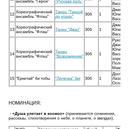
ансамбль "Герои"
"Русская рать"
Василье
Джанияр
Хореографический
Танец "Танцуй
12
30б
1
Юлия
ансамбль "Флэш"
до упаду"
Василье
Джанияр
Хореографический
13
Танец "Джаз"
30б
1
Юлия
ансамбль "Флэш"
Василье
Руководи
Джанияр
Юлия
Хореографический
Танец
14
30б
1
Василье
ансамбль "Флэш"
"Возрождение"
хореогр
Поленок
Маматха
Доспанб
15
"Еркетай" би тобы
"Лялечка" биі
30б
1
Лаззат
Оспанов
НОМИНАЦИЯ:
-
«Душа улетает в космос»
(принимаются сочинения,
рассказы, стихотворения о небе, о планете, о звездах);