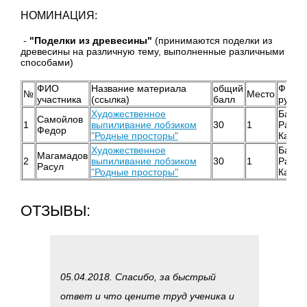
НОМИНАЦИЯ:
-
"Поделки из древесины"
(принимаются поделки из
древесины на различную тему, выполненные различными
способами)
ФИО
Название материала
общий
ФИО
№
Место
участника
(ссылка)
балл
руков
Художественное
Баспа
Самойлов
1
выпиливание лобзиком
30
1
Равил
Федор
"Родные просторы"
Каирб
Художественное
Баспа
Магамадов
2
выпиливание лобзиком
30
1
Равил
Расул
"Родные просторы"
Каирб
ОТЗЫВЫ:
05.04.2018. Спасибо, за быстрый
ответ и что цените труд ученика и