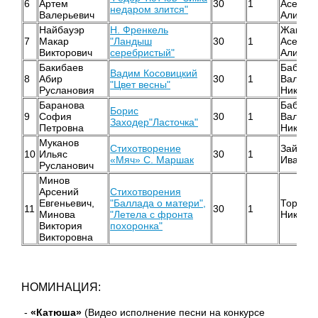
6
Артем
30
1
Асель
недаром злится"
Валерьевич
Алимжа
Найбауэр
Н. Френкель
Жанаби
7
Макар
"Ландыш
30
1
Асель
Викторович
серебристый"
Алимжа
Бакибаев
Бабенк
Вадим Косовицкий
8
Абир
30
1
Валент
"Цвет весны"
Руслановия
Никола
Баранова
Бабенк
Борис
9
София
30
1
Валент
Заходер"Ласточка"
Петровна
Никола
Муканов
Стихотворение
Зайфер
10
Ильяс
30
1
«Мяч» С. Маршак
Иванов
Русланович
Минов
Арсений
Стихотворения
Евгеньевич,
"Баллада о матери",
Торба 
11
30
1
Минова
"Летела с фронта
Никола
Виктория
похоронка"
Викторовна
НОМИНАЦИЯ:
-
«Катюша»
(Видео исполнение песни на конкурсе