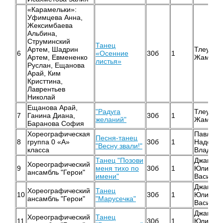
«Карамельки»:
Уфимцева Анна,
Жексимбаева
Альбина,
Струминский
Танец
Артем, Шадрин
Тлеулин
6
«Осенние
30б
1
Артем, Евмененко
Жамалет
листья»
Руслан, Ещанова
Арай, Ким
Кристтина,
Лаврентьев
Николай
Ещанова Арай,
"Радуга
Тлеулин
7
Ганина Диана,
30б
1
желаний"
Жамалет
Баранова София
Хореографическая
Павлова
Песня-танец
8
группа 0 «А»
30б
1
Надежд
"Весну звали!"
класса
Владими
Танец "Позови
Джанияр
Хореографический
9
меня тихо по
30б
1
Юлия
ансамбль "Герои"
имени"
Василье
Джанияр
Хореографический
Танец
10
30б
1
Юлия
ансамбль "Герои"
"Марусечка"
Василье
Джанияр
Хореографический
Танец
11
30б
1
Юлия