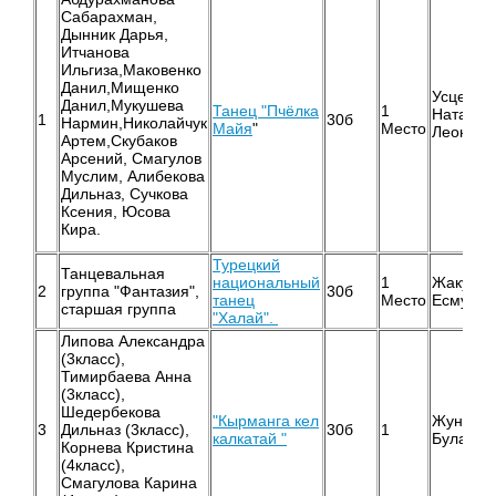
Сабарахман,
Дынник Дарья,
Итчанова
Ильгиза,Маковенко
Данил,Мищенко
Усцелем
Данил,Мукушева
Танец "Пчёлка
1
Наталья
1
30б
Нармин,Николайчук
Майя
"
Место
Леонидо
Артем,Скубаков
Арсений, Смагулов
Муслим, Алибекова
Дильназ, Сучкова
Ксения, Юсова
Кира.
Турецкий
Танцевальная
национальный
1
Жакупов
2
группа "Фантазия",
30б
танец
Место
Есмухан
старшая группа
"Халай".
Липова Александра
(3класс),
Тимирбаева Анна
(3класс),
Шедербекова
"Кырманга кел
Жунусов
3
Дильназ (3класс),
30б
1
калкатай "
Булатов
Корнева Кристина
(4класс),
Смагулова Карина