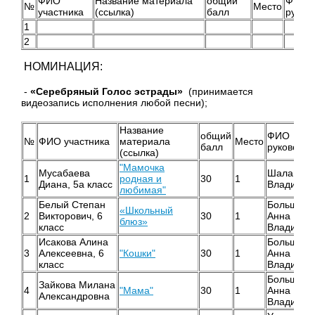
ФИО
Название материала
общий
ФИО
№
Место
участника
(ссылка)
балл
руков
1
2
НОМИНАЦИЯ:
-
«Серебряный Голос эстрады»
(принимается
видеозапись исполнения любой песни);
Название
общий
ФИО
№
ФИО участника
материала
Место
балл
руководит
(ссылка)
"Мамочка
Мусабаева
Шаламова
1
родная и
30
1
Диана, 5а класс
Владимир
любимая"
Белый Степан
Большако
«Школьный
2
Викторович, 6
30
1
Анна
блюз»
класс
Владимир
Исакова Алина
Большако
3
Алексеевна, 6
"Кошки"
30
1
Анна
класс
Владимир
Большако
Зайкова Милана
4
"Мама"
30
1
Анна
Александровна
Владимир