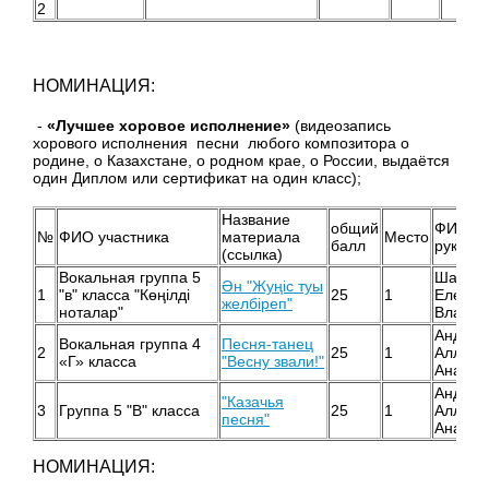
2
НОМИНАЦИЯ:
-
«Лучшее хоровое исполнение»
(видеозапись
хорового исполнения песни любого композитора о
родине, о Казахстане, о родном крае, о России, выдаётся
один Диплом или сертификат на один класс);
Название
общий
ФИО
№
ФИО участника
материала
Место
балл
руково
(ссылка)
Вокальная группа 5
Шалам
Ән "Жуңіс туы
1
"в" класса "Көңілді
25
1
Елена
желбіреп"
ноталар"
Владим
Андрее
Вокальная группа 4
Песня-танец
2
25
1
Алла
«Г» класса
"Весну звали!"
Анатол
Андрее
"Казачья
3
Группа 5 "В" класса
25
1
Алла
песня"
Анатол
НОМИНАЦИЯ: