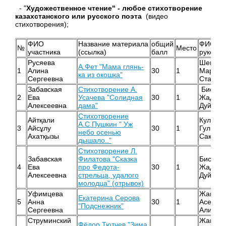
- "
Художественное чтение" - любое стихотворение
казахстанского или русского поэта
(видео
стихотворения);
ФИО
Название материала
общий
ФИО
№
Место
участника
(ссылка)
балл
руковод
Русяева
Шевчен
А.Фет "Мама глянь-
1
Алина
30
1
Марина
ка из окошка"
Сергеевна
Станис
Забавская
Стихотворение А.
Бисено
2
Ева
Усачева "Солидная
30
1
Жадра
Алексеевна
дама"
Дуйсен
Стихотворение
Айтқали
Кулике
А.С.Пушкин " Уж
3
Айсұлу
30
1
Гульша
небо осенью
Ахатқызы
Сакипк
дышало.."
Стихотворение Л.
Забавская
Филатова "Сказка
Бисено
4
Ева
про Федота-
30
1
Жадра
Алексеевна
стрельца, удалого
Дуйсен
молодца" (отрывок)
Уфимцева
Жанаби
Екатерина Серова
5
Анна
30
1
Асель
"Подснежник"
Сергеевна
Алимжа
Струминский
Жанаби
Фёдор Тютчев "Зима