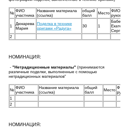
ФИО
Название материала
общий
ФИО
№
Место
участника
(ссылка)
балл
руководи
Бабенко
Дюкарева
Поделка в технике
1
30
1
Екатерин
Мария
оригами «Радуга»
Сергеев
2
НОМИНАЦИЯ:
-
"Нетрадиционные материалы"
(принимаются
различные поделки, выполненные с помощью
нетрадиционных материалов"
ФИО
Название материала
общий
ФИО
№
Место
участника
(ссылка)
балл
руков
1
2
НОМИНАЦИЯ: