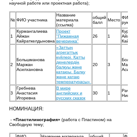
научной работе или проектная работа);
Название
общий
ФИО
№
ФИО участника
материала
Место
балл
руково
(ссылка)
Курмангалиева
Проект
Курман
1
Айжан
"Пижамная
26
1
Айжан
Кайраткелдыновна
вечеринка"
Кайрат
«Заттың
агрегаттық
күйлері. Қатты
Большманова
Больш
денелердің
2
Маржан
20
3
Маржа
балқуы және
Асилхановна
Асилха
қатаюы. Балқу
және қатаю
температурасы»
Гребнева
В мире
Рачева
3
Анастасия
английских и
30
1
Никола
Игоревна
русских сказок
НОМИНАЦИЯ:
-
«Пластилинография»
(работа с Пластином) на
Свободную тему;
ФИО
Название материала
общий
ФИО