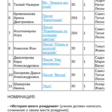
Усцелемо
Ән "Ағашта құс
5
Тагвай Назерке
30
1
Наталья
отыр"
Леонидов
Кривомазова
Самсонов
Песня
6
Арина
26б
1
Татьяна
"Капитошка"
Дмитриевна
Леонидов
Песня
Самсонов
Асылханқызы
"Рождённые по
7
26б
1
Татьяна
Алуа
солнцем
Леонидов
светом"
Песня "Осень в
Тлеулина
8
Коккозов Жан
золотой
30
1
Жамалетд
косынке"
Джаниярова
Садонцев
Песня "Нас
9
Кира
30
1
Марина
миллионы"
Александровна
Васильев
Самсонов
Бахарева Дарья
10
Песня "Весна"
30
1
Татьяна
Александровна
Леонидов
Шакирова
Аскарова 
11
"Hurt"
30
1
Амина
Жаксылык
НОМИНАЦИЯ:
-
«История моего рождения»
(ученик должен написать
сочинение о своем месте рождения);