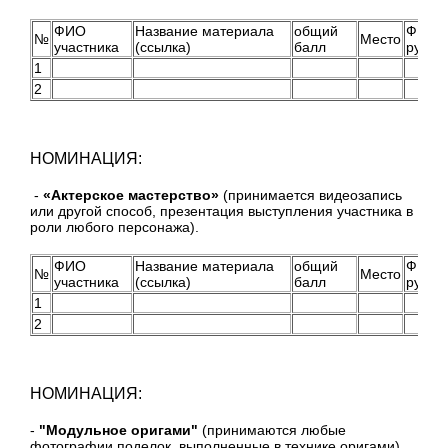
ФИО
Название материала
общий
ФИО
№
Место
участника
(ссылка)
балл
руков
1
2
НОМИНАЦИЯ:
-
«Актерское мастерство»
(принимается видеозапись
или другой способ, презентация выступления участника в
роли любого персонажа).
ФИО
Название материала
общий
ФИО
№
Место
участника
(ссылка)
балл
руков
1
2
НОМИНАЦИЯ:
-
"Модульное оригами"
(принимаются любые
фотографии поделок, выполненные в технике оригами)