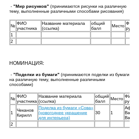
-
"Мир рисунков"
(принимаются рисунки на различную
тему, выполненные различными способами рисования)
ФИО
Название материала
общий
ФИО
№
Место
участника
(ссылка)
балл
руков
1
2
НОМИНАЦИЯ:
-
"Поделки из бумаги"
(принимаются поделки из бумаги
на различную тему, выполненные различными
способами)
ФИО
Название материала
общий
ФИО
№
Место
участника
(ссылка)
балл
руково
Поделка из бумаги «Сова»
Афана
Чеканов
1
(новогоднее украшение
30
1
Вален
Кирилл
для интерьера)
Вален
2