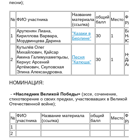
песни);
Название
общий
ФИО
№
ФИО участника
материала
Место
балл
руков
(ссылка)
Арутюнян Лиана,
Башир
"Казаки в
1
Кириллова Варвара,
30
1
Натал
Берлине"
Мордвинцева Дарина
Юрье
Кутылёв Олег
Михайлович, Қайсар
Нугум
Амина Галимухаметқызы,
Песня
2
30
1
Дамет
Кернус Арсений
"Катюша"
Алтае
Артёмович, Скуповская
Элина Александровна.
НОМИНАЦИЯ:
-
«Наследник Великой Победы»
(эссе, сочинение,
стихотворение о своих предках, участвовавших в Великой
Отечественной войне);
ФИО
Название материала
общий
ФИО
№
Место
участника
(ссылка)
балл
руков
1
2