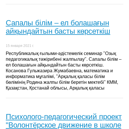
Сапалы білім – ел болашағын
айқындайтын басты көрсеткіш
15 января 2021 г.
Республикалық ғылыми-әдістемелік семинар "Озық
педагогикалық тәжірибені жалпылау". Сапалы білім –
ел болашағын айқындайтын басты көрсеткіш.
Косанова Гульжазира Жумабаевна, математика и
информатика мұғалімі, "Арқалық қаласы білім
бөлімінің Родина жалпы білім беретін мектебі" КММ,
Қазақстан, Қостанай облысы, Арқалық қаласы
Психолого-педагогический проект
"Волонтёрское движение в школе