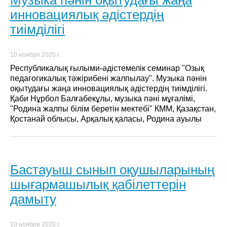
инновациялық әдістердің
тиімділігі
10 ноября 2020 г.
Республикалық ғылыми-әдістемелік семинар "Озық
педагогикалық тәжірибені жалпылау". Музыка пәнін
оқытудағы жаңа инновациялық әдістердің тиімділігі.
Қаби Нұрбол Балғабекұлы, музыка пәні мұғалімі,
"Родина жалпы білім беретін мектебі" КММ, Қазақстан,
Қостанай облысы, Арқалық қаласы, Родина ауылы
Бастауыш сынып оқушыларының
шығармашылық қабілеттерін
дамыту
10 ноября 2020 г.