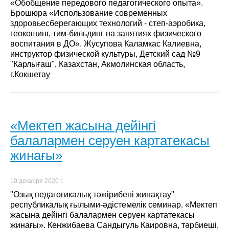
«Обобщение передового педагогического опыта».
Брошюра «Использование современных
здоровьесберегающих технологий - степ-аэробика,
геокошинг, тим-бильдинг на занятиях физического
воспитания в ДО». Жусупова Каламкас Калиевна,
инструктор физической культуры, Детский сад №9
"Карлығаш", Казахстан, Акмолинская область,
г.Кокшетау
«Мектеп жасына дейінгі
балалармен серуен картатекасы
жинағы»
10 декабря 2020 г.
"Озық педагогикалық тәжірибені жинақтау"
республикалық ғылыми-әдістемелік семинар. «Мектеп
жасына дейінгі балалармен серуен картатекасы
жинағы». Кенжибаева Сандыгуль Каировна, тәрбиеші,