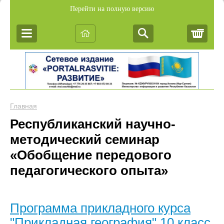
Перейти на полную версию
Корз
Главная
Республиканский научно-
методический семинар
«Обобщение передового
педагогического опыта»
Программа прикладного курса
"Прикладная география" 10 класс