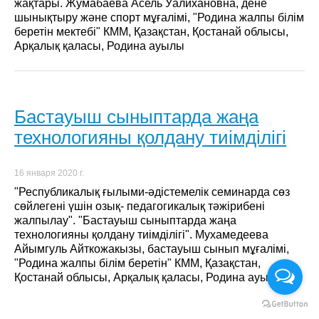
жақтары. Жумабаева Асель Уалихановна, дене
шынықтыру және спорт мұғалімі, "Родина жалпы білім
беретін мектебі" КММ, Қазақстан, Қостанай облысы,
Арқалық қаласы, Родина ауылы
Бастауыш сыныптарда жаңа
технологияны қолдану тиімділігі
16 января 2020 г.
"Республикалық ғылыми-әдістемелік семинарда сөз
сөйлегені үшін озық- педагогикалық тәжірибені
жалпылау". "Бастауыш сыныптарда жаңа
технологияны қолдану тиімділігі". Мухамедеева
Айымгуль Айткожакызы, бастауыш сынып мұғалімі,
"Родина жалпы білім беретін" КММ, Қазақстан,
Қостанай облысы, Арқалық қаласы, Родина ауылы