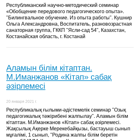
Республиканский научно-методический семинар
«Обобщение передового педагогического опыта».
"Билингвальное обучение. Из опыта работы". Кушнир
Ольга Александровна, Воспитатель, разновозрастная
санаторная группа, ГККП "Ясли-сад 54", Казахстан,
Костанайская область, г. Костанай
Аламын білім кітаптан.
М.Иманжанов «Кітап» сабақ
әзірлемесі
20 января 2021 г.
Республикалық ғылыми-әдістемелік семинар "Озық
педагогикалық тәжірибені жалпылау". Аламын білім
кітаптан. М.Иманжанов «Кітап» сабақ әзірлемесі.
Жақсылық Ақерке Мерекебайқызы, бастауыш сынып
мұғалімі, 1 сынып, "Родина жалпы білім беретін