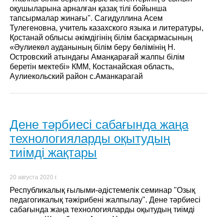
оқушыларына арналған қазақ тілі бойынша
тапсырмалар жинағы". Сагидуллина Асем
Тулегеновна, учитель казахского языка и литературы,
Қостанай облысы әкімдігінің білім басқармасының
«Әулиекөл ауданының білім беру бөлімінің Н.
Островский атындағы Аманқарағай жалпы білім
беретін мектебі» КММ, Костанайская область,
Аулиекольский район с.Аманкарагай
Дене тәрбиесі сабағында жаңа
технологияларды оқытудың
тиімді жақтары
20 августа 2020 г.
Республикалық ғылыми-әдістемелік семинар "Озық
педагогикалық тәжірибені жалпылау". Дене тәрбиесі
сабағында жаңа технологияларды оқытудың тиімді