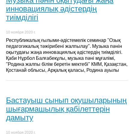
инновациялық әдістердің
тиімділігі
10 ноября 2020 г.
Республикалық ғылыми-әдістемелік семинар "Озық
педагогикалық тәжірибені жалпылау". Музыка пәнін
оқытудағы жаңа инновациялық әдістердің тиімділігі.
Қаби Нұрбол Балғабекұлы, музыка пәні мұғалімі,
"Родина жалпы білім беретін мектебі" КММ, Қазақстан,
Қостанай облысы, Арқалық қаласы, Родина ауылы
Бастауыш сынып оқушыларының
шығармашылық қабілеттерін
дамыту
10 ноября 2020 г.