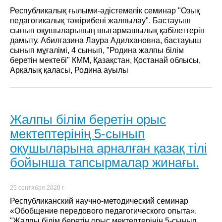
Республикалық ғылыми-әдістемелік семинар "Озық
педагогикалық тәжірибені жалпылау". Бастауыш
сынып оқушыларының шығармашылық қабілеттерін
дамыту. Абилгазина Лаура Адилхановна, бастауыш
сынып мұғалімі, 4 сынып, "Родина жалпы білім
беретін мектебі" КММ, Қазақстан, Қостанай облысы,
Арқалық қаласы, Родина ауылы
Жалпы білім беретін орыс
мектептерінің 5-сынып
оқушыларына арналған қазақ тілі
бойынша тапсырмалар жинағы.
25 сентября 2020 г.
Республиканский научно-методический семинар
«Обобщение передового педагогического опыта».
"Жалпы білім беретін орыс мектептерінің 5-сынып