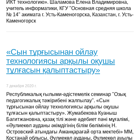
ИКТ технологию». Шаламова Елена Владимировна,
учитель информатики, КГУ "Основная средняя школа
№ 14" акимата г. Усть-Каменогорска, Казахстан, г. Усть-
Каменогорск
«Сын тұрғысынан ойлау
технологиясы арқылы оқушы
тұлғасын қалыптастыру»
7 декабря 2020 г.
Республикалық ғылыми-әдістемелік семинар "Озық
педагогикалық тәжірибені жалпылау". «Сын
тұрғысынан ойлау технологиясы арқылы оқушы
тұлғасын қалыптастыру». Жумабекова Куаныш
Багитжановна, қазақ тілі және әдебиет пәні мұғалімі,
«Әулиекөл ауданы әкімдігінің білім бөлімінің Н.
Островский атындағы Аманқарағай орта мектебі» ММ,
Қостанай облысы, Әулиекөл ауданы, Әулиекөл ауылы