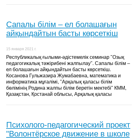
Сапалы білім – ел болашағын
айқындайтын басты көрсеткіш
15 января 2021 г.
Республикалық ғылыми-әдістемелік семинар "Озық
педагогикалық тәжірибені жалпылау". Сапалы білім –
ел болашағын айқындайтын басты көрсеткіш.
Косанова Гульжазира Жумабаевна, математика и
информатика мұғалімі, "Арқалық қаласы білім
бөлімінің Родина жалпы білім беретін мектебі" КММ,
Қазақстан, Қостанай облысы, Арқалық қаласы
Психолого-педагогический проект
"Волонтёрское движение в школе