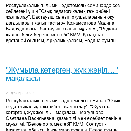
Республикалық ғылыми - әдістемелік семинарда сөз
сөйлегені үшін "Озық педагогикалық тәжірибені
жалпылау". Бастауыш сынып оқушыларының оқу
дағдыларын қалыптастыру. Кожамситова Мадина
Бадрудиновна, бастауыш сынып мұғалімі, "Родина
жалпы білім беретін мектебі" КММ, Қазақстан,
Қостанай облысы, Арқалық қаласы, Родина ауылы
"Жұмыла көтерген, жүк жеңіл…"
мақаласы
21 декабря 2020 г.
Республикалық ғылыми - әдістемелік семинар "Озық
педагогикалық тәжірибені жалпылау". "Жұмыла
көтерген, жүк жеңіл…" мақаласы. Магуянова
Светлана Васильевна, қазақ тілі мен әдебиет пәнінің
мұғалімі, "Белое орта мектебі" КММ, Солтүстік
Қазақстан облысы Қызылжар ауданы, Белое ауылы