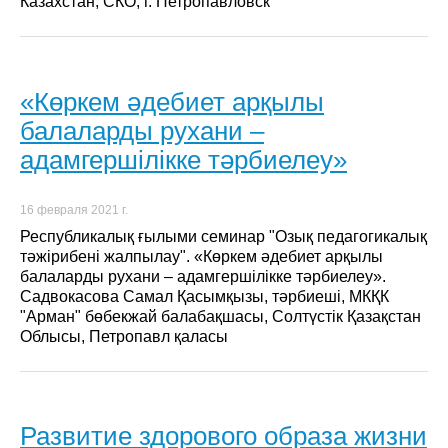
Казахстан, СКО, г. Петропавловск
«Көркем әдебиет арқылы
балаларды рухани –
адамгершілікке тәрбиелеу»
16 февраля 2021 г.
Республикалық ғылыми семинар "Озық педагогикалық
тәжірибені жалпылау". «Көркем әдебиет арқылы
балаларды рухани – адамгершілікке тәрбиелеу».
Садвокасова Самал Қасымқызы, тәрбиеші, МКҚК
"Арман" бөбекжай балабақшасы, Солтүстік Қазақстан
Облысы, Петропавл қаласы
Развитие здорового образа жизни