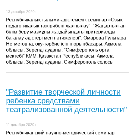
13 декабря 2020 г.
Республикалық ғылыми-әдістемелік семинар «Озық
педагогикалық тәжірибені жалпылау". "Жаңартылған
білім беру мазмұны жағдайындағы критериалды
бағалау әдістері мен нәтижелері". Омарова Гульнара
Негметовна, оқу-тәрбие ісінің орынбасары, Ақмола
облысы, Зеренді ауданы, "Симферополь орта
мектебі" КММ, Қазақстан Республикасы, Ақмола
облысы, Зеренді ауданы, Симферополь селосы
"Развитие творческой личности
ребенка средствами
театрализованной деятельности"
11 декабря 2020 г.
Республиканский научно-методический семинар