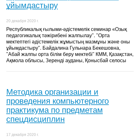
ұйымдастыру
20 декабря 2020 г.
Республикалық ғылыми-әдістемелік семинар «Озық
педагогикалық тәжірибені жалпылау". "Орта
мектептегі әдістемелік жұмыстың мазмұны және оны
ұйымдастыру". Байдалина Гульнара Бекешовна,
"Абай жалпы орта білім беру мектебі" КММ, Қазақстан,
Ақмола облысы, Зеренді ауданы, Қонысбай селосы
Методика организации и
проведения компьютерного
практикума по предметам
спецдисциплин
17 декабря 2020 г.