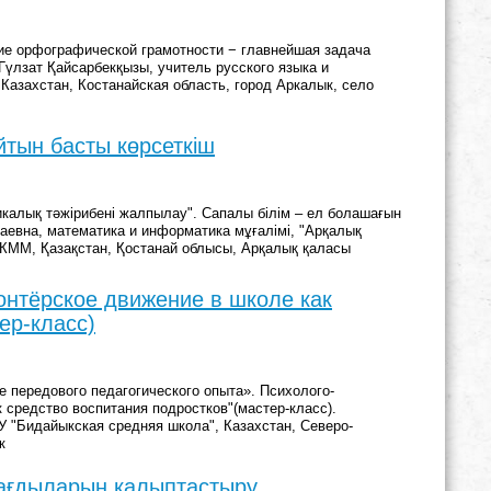
ие орфографической грамотности − главнейшая задача
үлзат Қайсарбекқызы, учитель русского языка и
Казахстан, Костанайская область, город Аркалык, село
йтын басты көрсеткіш
калық тәжірибені жалпылау". Сапалы білім – ел болашағын
аевна, математика и информатика мұғалімі, "Арқалық
і" КММ, Қазақстан, Қостанай облысы, Арқалық қаласы
онтёрское движение в школе как
ер-класс)
 передового педагогического опыта». Психолого-
 средство воспитания подростков"(мастер-класс).
 "Бидайыкская средняя школа", Казахстан, Северо-
к
ағдыларын қалыптастыру