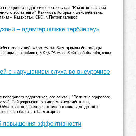
 передового педагогического опыта». “Развитие связной
венного воспитания”. Какимова Когоршин Бейсенбиевна,
анат», Казахстан, СКО, г. Петропавловск
хани – адамгершілікке тәрбиелеу»
рибені жалпылау". «Көркем әдебиет арқылы балаларды
Қасымқызы, тәрбиеші, МКҚК "Арман" бөбекжай балабақшасы,
тей с нарушением слуха во внеурочное
 передового педагогического опыта». "Развитие здорового
время". Сейдекрамова Гульнар Бекмухамбетовна,
Областная специальная школа-интернат для детей с
тинская область, г.Талдыкорган
об повышения эффективности