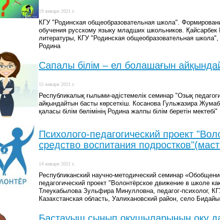
19 января 2021 г.
КГУ "Родинская общеобразовательная школа". Формирован
обучения русскому языку младших школьников. Қайсарбек Г
литературы, КГУ "Родинская общеобразовательная школа", 
Родина
Сапалы білім – ел болашағын айқында
15 января 2021 г.
Республикалық ғылыми-әдістемелік семинар "Озық педагоги
айқындайтын басты көрсеткіш. Косанова Гульжазира Жумаб
қаласы білім бөлімінің Родина жалпы білім беретін мектеб
Психолого-педагогический проект "Вол
средство воспитания подростков"(маст
14 января 2021 г.
Республиканский научно-методический семинар «Обобщение
педагогический проект "Волонтёрское движение в школе как
Тлеукабылова Зульфира Минулловна, педагог-психолог, КГУ
Казахстанская область, Уалихановский район, село Бидайы
Бастауыш сынып оқушыларының оқу д