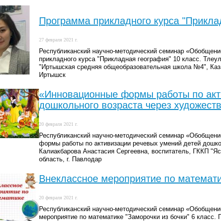
Программа прикладного курса "Прикла
27 февраля 2021 г.
Республиканский научно-методический семинар «Обобщение
прикладного курса "Прикладная география" 10 класс. Тлеу
"Иртышская средняя общеобразовательная школа №4", Каза
Иртышск
«Инновационные формы работы по акт
дошкольного возраста через художест
20 февраля 2021 г.
Республиканский научно-методический семинар «Обобщение
формы работы по активизации речевых умений детей дошко
Калиакбарова Анастасия Сергеевна, воспитатель, ГККП "Яс
область, г. Павлодар
Внеклассное мероприятие по математик
20 февраля 2021 г.
Республиканский научно-методический семинар «Обобщение
мероприятие по математике "Заморочки из бочки" 6 класс.