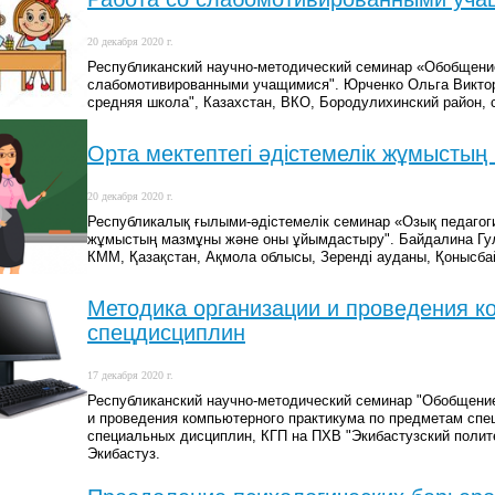
20 декабря 2020 г.
Республиканский научно-методический семинар «Обобщение
слабомотивированными учащимися". Юрченко Ольга Виктор
средняя школа", Казахстан, ВКО, Бородулихинский район,
Орта мектептегі әдістемелік жұмысты
20 декабря 2020 г.
Республикалық ғылыми-әдістемелік семинар «Озық педагоги
жұмыстың мазмұны және оны ұйымдастыру". Байдалина Гуль
КММ, Қазақстан, Ақмола облысы, Зеренді ауданы, Қонысба
Методика организации и проведения к
спецдисциплин
17 декабря 2020 г.
Республиканский научно-методический семинар "Обобщение 
и проведения компьютерного практикума по предметам спе
специальных дисциплин, КГП на ПХВ "Экибастузский полите
Экибастуз.