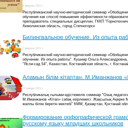
9 февраля 2021 г.
Республиканский научно-методический семинар «Обобщение
обучения как способ повышения эффективности образовате
преподаватель специальных дисциплин, ГККП "Горнотехниче
Акмолинская область, город Степногорск
Билингвальное обучение. Из опыта раб
7 февраля 2021 г.
Республиканский научно-методический семинар «Обобщение
обучение. Из опыта работы". Кушнир Ольга Александровна,
"Ясли-сад 54", Казахстан, Костанайская область, г. Костана
Аламын білім кітаптан. М.Иманжанов «К
20 января 2021 г.
Республикалық ғылыми-әдістемелік семинар "Озық педагоги
М.Иманжанов «Кітап» сабақ әзірлемесі. Жақсылық Ақерке М
жалпы білім беретін мектебі" КММ, Қазақстан, Қостанай о
Формирование орфографической грамо
русскому языку младших школьников