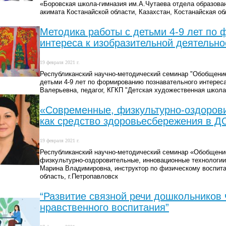
«Боровская школа-гимназия им.А.Чутаева отдела образова
акимата Костанайской области, Казахстан, Костанайская о
Методика работы с детьми 4-9 лет по
интереса к изобразительной деятельно
19 февраля 2021 г.
Республиканский научно-методический семинар "Обобщение 
детьми 4-9 лет по формированию познавательного интереса
Валерьевна, педагог, КГКП "Детская художественная школа"
«Современные, физкультурно-оздорови
как средство здоровьесбережения в Д
19 февраля 2021 г.
Республиканский научно-методический семинар «Обобщение
физкультурно-оздоровительные, инновационные технологии
Марина Владимировна, инструктор по физическому воспита
область, г.Петропавловск
“Развитие связной речи дошкольников 
нравственного воспитания”