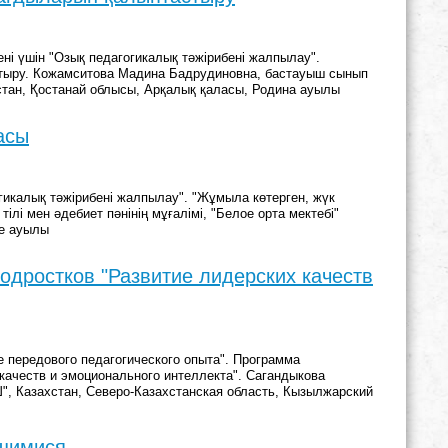
ні үшін "Озық педагогикалық тәжірибені жалпылау".
ыру. Кожамситова Мадина Бадрудиновна, бастауыш сынып
қстан, Қостанай облысы, Арқалық қаласы, Родина ауылы
асы
гикалық тәжірибені жалпылау". "Жұмыла көтерген, жүк
лі мен әдебиет пәнінің мұғалімі, "Белое орта мектебі"
ое ауылы
одростков "Развитие лидерских качеств
 передового педагогического опыта". Программа
качеств и эмоционального интеллекта". Сагандыкова
Ш", Казахстан, Северо-Казахстанская область, Кызылжарский
ащимися