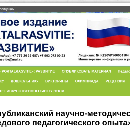
бовидящих
PORTALRASVITIE»: РАЗВИТИЕ
ОПУБЛИКОВАТЬ МАТЕРИАЛ
Педаго
КУ
ДОШКОЛЬНИКУ
ВИКТОРИНЫ
ОЛИМПИАДА
РЕЦЕНЗИЯ
ТЕТ ИСКУССТВЕННОГО ИНТЕЛЛЕКТА
публиканский научно-методиче
едового педагогического опыта