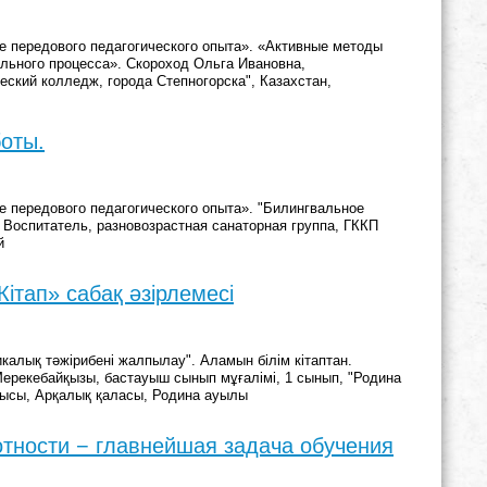
 передового педагогического опыта». «Активные методы
льного процесса». Скороход Ольга Ивановна,
ский колледж, города Степногорска", Казахстан,
оты.
 передового педагогического опыта». "Билингвальное
 Воспитатель, разновозрастная санаторная группа, ГККП
й
ітап» сабақ әзірлемесі
калық тәжірибені жалпылау". Аламын білім кітаптан.
ерекебайқызы, бастауыш сынып мұғалімі, 1 сынып, "Родина
блысы, Арқалық қаласы, Родина ауылы
тности − главнейшая задача обучения