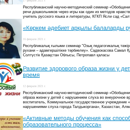
17 февраля 2021 г.
Республиканский научно-методический семинар «Обобщение
речи дошкольников через игры как один из методов нравст
учитель русского языка и литературы, КГКП Ясли сад «Салт
«Көркем әдебиет арқылы балаларды ру
16 февраля 2021 г.
Республикалық ғылыми семинар "Озық педагогикалық тәжі
рухани – адамгершілікке тәрбиелеу». Садвокасова Самал 
Солтүстік Қазақстан Облысы, Петропавл қаласы
Развитие здорового образа жизни у де
время
12 февраля 2021 г.
Республиканский научно-методический семинар «Обобщение
образа жизни у детей с нарушением слуха во внеурочное 
воспитатель, Коммунальное государственное учреждение «
нарушениями слуха города Талдыкоргана», Казахстан, Алма
«Активные методы обучения как спос
образовательного процесса»