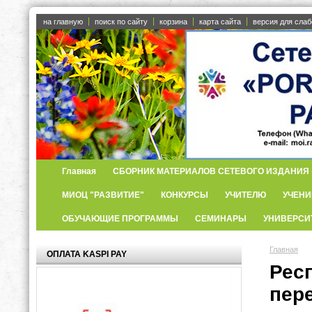
на главную
поиск по сайту
корзина
карта сайта
версия для сла
Главная
СБОРНИК МАТЕРИАЛОВ СЕТЕВОГО ИЗДАНИЯ «
МИОЦ "РАЗВИТИЕ"
КОНКУРСЫ
УЧИТЕЛЮ
УЧЕНИ
ОБУЧАЮЩИЕ ПРОГРАММЫ
СЕМИНАРЫ
УНИВЕРСИ
Главная
ОПЛАТА KASPI PAY
Рес
пер