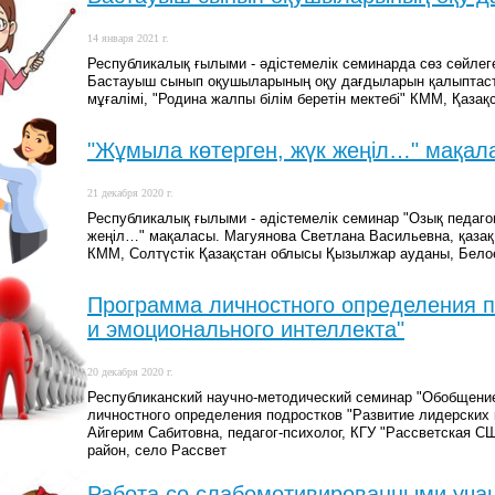
14 января 2021 г.
Республикалық ғылыми - әдістемелік семинарда сөз сөйлеге
Бастауыш сынып оқушыларының оқу дағдыларын қалыптаст
мұғалімі, "Родина жалпы білім беретін мектебі" КММ, Қаза
"Жұмыла көтерген, жүк жеңіл…" мақал
21 декабря 2020 г.
Республикалық ғылыми - әдістемелік семинар "Озық педаго
жеңіл…" мақаласы. Магуянова Светлана Васильевна, қазақ ті
КММ, Солтүстік Қазақстан облысы Қызылжар ауданы, Бел
Программа личностного определения п
и эмоционального интеллекта"
20 декабря 2020 г.
Республиканский научно-методический семинар "Обобщение
личностного определения подростков "Развитие лидерских 
Айгерим Сабитовна, педагог-психолог, КГУ "Рассветская С
район, село Рассвет
Работа со слабомотивированными уч