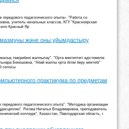
 передового педагогического опыта». "Работа со
овна, учитель начальных классов, КГУ "Красноярская
 село Красный Яр
ң мазмұны және оны ұйымдастыру
калық тәжірибені жалпылау". "Орта мектептегі әдістемелік
нара Бекешовна, "Абай жалпы орта білім беру мектебі"
й селосы
омпьютерного практикума по предметам
передового педагогического опыта". "Методика организации
цдисциплин". Рогова Наталья Владимировна, преподаватель
хнический колледж", Казахстан, Павлодарская область, г.