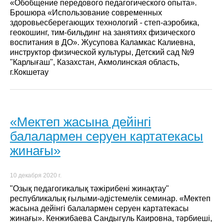
«Обобщение передового педагогического опыта».
Брошюра «Использование современных
здоровьесберегающих технологий - степ-аэробика,
геокошинг, тим-бильдинг на занятиях физического
воспитания в ДО». Жусупова Каламкас Калиевна,
инструктор физической культуры, Детский сад №9
"Карлығаш", Казахстан, Акмолинская область,
г.Кокшетау
«Мектеп жасына дейінгі
балалармен серуен картатекасы
жинағы»
10 декабря 2020 г.
"Озық педагогикалық тәжірибені жинақтау"
республикалық ғылыми-әдістемелік семинар. «Мектеп
жасына дейінгі балалармен серуен картатекасы
жинағы». Кенжибаева Сандыгуль Каировна, тәрбиеші,