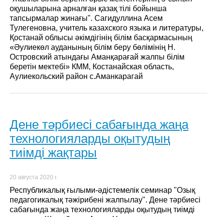
оқушыларына арналған қазақ тілі бойынша
тапсырмалар жинағы". Сагидуллина Асем
Тулегеновна, учитель казахского языка и литературы,
Қостанай облысы әкімдігінің білім басқармасының
«Әулиекөл ауданының білім беру бөлімінің Н.
Островский атындағы Аманқарағай жалпы білім
беретін мектебі» КММ, Костанайская область,
Аулиекольский район с.Аманкарагай
Дене тәрбиесі сабағында жаңа
технологияларды оқытудың
тиімді жақтары
20 августа 2020 г.
Республикалық ғылыми-әдістемелік семинар "Озық
педагогикалық тәжірибені жалпылау". Дене тәрбиесі
сабағында жаңа технологияларды оқытудың тиімді