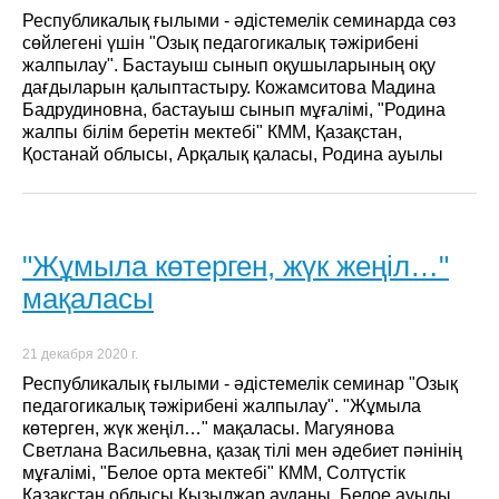
Республикалық ғылыми - әдістемелік семинарда сөз
сөйлегені үшін "Озық педагогикалық тәжірибені
жалпылау". Бастауыш сынып оқушыларының оқу
дағдыларын қалыптастыру. Кожамситова Мадина
Бадрудиновна, бастауыш сынып мұғалімі, "Родина
жалпы білім беретін мектебі" КММ, Қазақстан,
Қостанай облысы, Арқалық қаласы, Родина ауылы
"Жұмыла көтерген, жүк жеңіл…"
мақаласы
21 декабря 2020 г.
Республикалық ғылыми - әдістемелік семинар "Озық
педагогикалық тәжірибені жалпылау". "Жұмыла
көтерген, жүк жеңіл…" мақаласы. Магуянова
Светлана Васильевна, қазақ тілі мен әдебиет пәнінің
мұғалімі, "Белое орта мектебі" КММ, Солтүстік
Қазақстан облысы Қызылжар ауданы, Белое ауылы