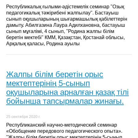
Республикалық ғылыми-әдістемелік семинар "Озық
педагогикалық тәжірибені жалпылау". Бастауыш
сынып оқушыларының шығармашылық қабілеттерін
дамыту. Абилгазина Лаура Адилхановна, бастауыш
сынып мұғалімі, 4 сынып, "Родина жалпы білім
беретін мектебі" КММ, Қазақстан, Қостанай облысы,
Арқалық қаласы, Родина ауылы
Жалпы білім беретін орыс
мектептерінің 5-сынып
оқушыларына арналған қазақ тілі
бойынша тапсырмалар жинағы.
25 сентября 2020 г.
Республиканский научно-методический семинар
«Обобщение передового педагогического опыта».
"Жалпы білім беретін орыс мектептерінің 5-сынып