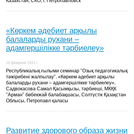
Казахстан, СКО, г. Петропавловск
«Көркем әдебиет арқылы
балаларды рухани –
адамгершілікке тәрбиелеу»
16 февраля 2021 г.
Республикалық ғылыми семинар "Озық педагогикалық
тәжірибені жалпылау". «Көркем әдебиет арқылы
балаларды рухани – адамгершілікке тәрбиелеу».
Садвокасова Самал Қасымқызы, тәрбиеші, МКҚК
"Арман" бөбекжай балабақшасы, Солтүстік Қазақстан
Облысы, Петропавл қаласы
Развитие здорового образа жизни