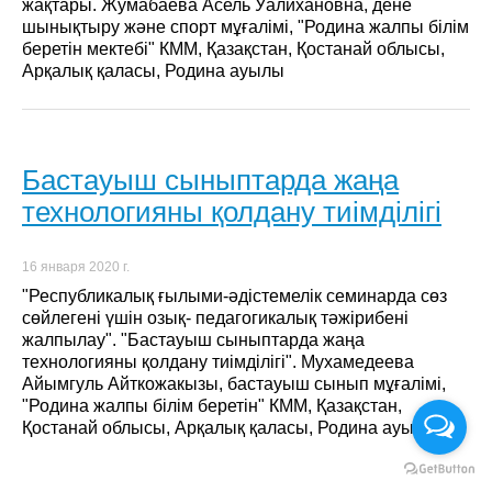
жақтары. Жумабаева Асель Уалихановна, дене
шынықтыру және спорт мұғалімі, "Родина жалпы білім
беретін мектебі" КММ, Қазақстан, Қостанай облысы,
Арқалық қаласы, Родина ауылы
Бастауыш сыныптарда жаңа
технологияны қолдану тиімділігі
16 января 2020 г.
"Республикалық ғылыми-әдістемелік семинарда сөз
сөйлегені үшін озық- педагогикалық тәжірибені
жалпылау". "Бастауыш сыныптарда жаңа
технологияны қолдану тиімділігі". Мухамедеева
Айымгуль Айткожакызы, бастауыш сынып мұғалімі,
"Родина жалпы білім беретін" КММ, Қазақстан,
Қостанай облысы, Арқалық қаласы, Родина ауылы