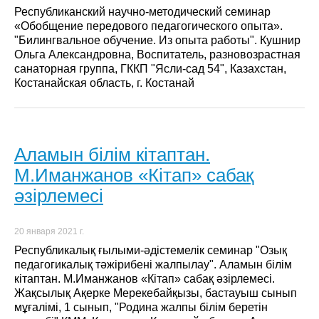
Республиканский научно-методический семинар
«Обобщение передового педагогического опыта».
"Билингвальное обучение. Из опыта работы". Кушнир
Ольга Александровна, Воспитатель, разновозрастная
санаторная группа, ГККП "Ясли-сад 54", Казахстан,
Костанайская область, г. Костанай
Аламын білім кітаптан.
М.Иманжанов «Кітап» сабақ
әзірлемесі
20 января 2021 г.
Республикалық ғылыми-әдістемелік семинар "Озық
педагогикалық тәжірибені жалпылау". Аламын білім
кітаптан. М.Иманжанов «Кітап» сабақ әзірлемесі.
Жақсылық Ақерке Мерекебайқызы, бастауыш сынып
мұғалімі, 1 сынып, "Родина жалпы білім беретін