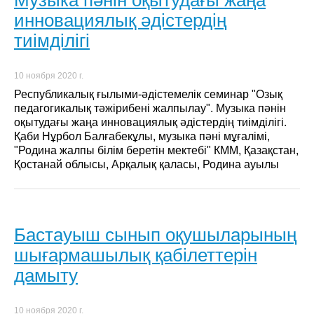
инновациялық әдістердің
тиімділігі
10 ноября 2020 г.
Республикалық ғылыми-әдістемелік семинар "Озық
педагогикалық тәжірибені жалпылау". Музыка пәнін
оқытудағы жаңа инновациялық әдістердің тиімділігі.
Қаби Нұрбол Балғабекұлы, музыка пәні мұғалімі,
"Родина жалпы білім беретін мектебі" КММ, Қазақстан,
Қостанай облысы, Арқалық қаласы, Родина ауылы
Бастауыш сынып оқушыларының
шығармашылық қабілеттерін
дамыту
10 ноября 2020 г.