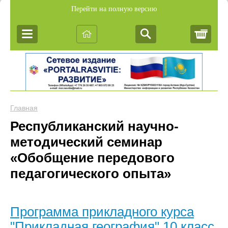
Перейти на полную версию
Корз
Главная
Республиканский научно-
методический семинар
«Обобщение передового
педагогического опыта»
Программа прикладного курса
"Прикладная география" 10 класс