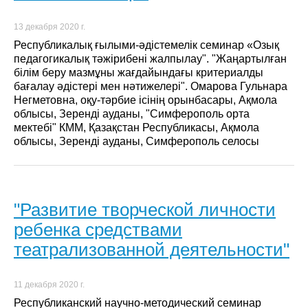
13 декабря 2020 г.
Республикалық ғылыми-әдістемелік семинар «Озық
педагогикалық тәжірибені жалпылау". "Жаңартылған
білім беру мазмұны жағдайындағы критериалды
бағалау әдістері мен нәтижелері". Омарова Гульнара
Негметовна, оқу-тәрбие ісінің орынбасары, Ақмола
облысы, Зеренді ауданы, "Симферополь орта
мектебі" КММ, Қазақстан Республикасы, Ақмола
облысы, Зеренді ауданы, Симферополь селосы
"Развитие творческой личности
ребенка средствами
театрализованной деятельности"
11 декабря 2020 г.
Республиканский научно-методический семинар