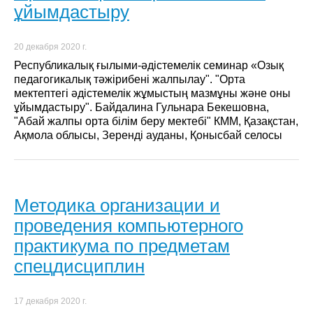
ұйымдастыру
20 декабря 2020 г.
Республикалық ғылыми-әдістемелік семинар «Озық
педагогикалық тәжірибені жалпылау". "Орта
мектептегі әдістемелік жұмыстың мазмұны және оны
ұйымдастыру". Байдалина Гульнара Бекешовна,
"Абай жалпы орта білім беру мектебі" КММ, Қазақстан,
Ақмола облысы, Зеренді ауданы, Қонысбай селосы
Методика организации и
проведения компьютерного
практикума по предметам
спецдисциплин
17 декабря 2020 г.