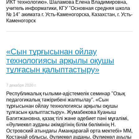
ИКТ технологию». Шаламова Елена Владимировна,
учитель информатики, КГУ "Основная средняя школа
№ 14" акимата г. Усть-Каменогорска, Казахстан, г. Усть-
Каменогорск
«Сын тұрғысынан ойлау
технологиясы арқылы оқушы
тұлғасын қалыптастыру»
7 декабря 2020 г.
Республикалық ғылыми-әдістемелік семинар "Озық
педагогикалық тәжірибені жалпылау". «Сын
тұрғысынан ойлау технологиясы арқылы оқушы
тұлғасын қалыптастыру». Жумабекова Куаныш
Багитжановна, қазақ тілі және әдебиет пәні мұғалімі,
«Әулиекөл ауданы әкімдігінің білім бөлімінің Н.
Островский атындағы Аманқарағай орта мектебі» ММ,
Қостанай облысы, Әулиекөл ауданы, Әулиекөл ауылы