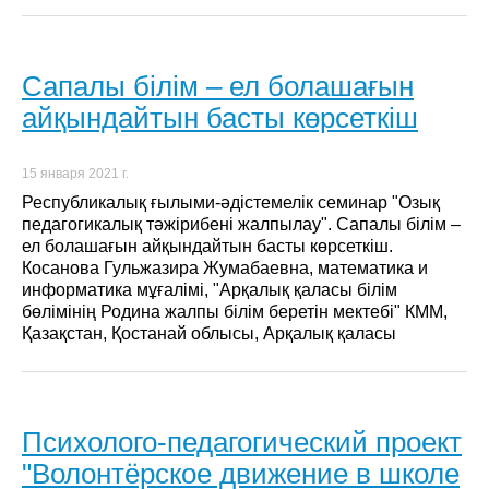
Сапалы білім – ел болашағын
айқындайтын басты көрсеткіш
15 января 2021 г.
Республикалық ғылыми-әдістемелік семинар "Озық
педагогикалық тәжірибені жалпылау". Сапалы білім –
ел болашағын айқындайтын басты көрсеткіш.
Косанова Гульжазира Жумабаевна, математика и
информатика мұғалімі, "Арқалық қаласы білім
бөлімінің Родина жалпы білім беретін мектебі" КММ,
Қазақстан, Қостанай облысы, Арқалық қаласы
Психолого-педагогический проект
"Волонтёрское движение в школе