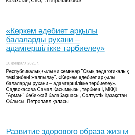
Казахстан, СКО, г. Петропавловск
«Көркем әдебиет арқылы
балаларды рухани –
адамгершілікке тәрбиелеу»
16 февраля 2021 г.
Республикалық ғылыми семинар "Озық педагогикалық
тәжірибені жалпылау". «Көркем әдебиет арқылы
балаларды рухани – адамгершілікке тәрбиелеу».
Садвокасова Самал Қасымқызы, тәрбиеші, МКҚК
"Арман" бөбекжай балабақшасы, Солтүстік Қазақстан
Облысы, Петропавл қаласы
Развитие здорового образа жизни