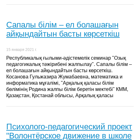
Сапалы білім – ел болашағын
айқындайтын басты көрсеткіш
15 января 2021 г.
Республикалық ғылыми-әдістемелік семинар "Озық
педагогикалық тәжірибені жалпылау". Сапалы білім –
ел болашағын айқындайтын басты көрсеткіш.
Косанова Гульжазира Жумабаевна, математика и
информатика мұғалімі, "Арқалық қаласы білім
бөлімінің Родина жалпы білім беретін мектебі" КММ,
Қазақстан, Қостанай облысы, Арқалық қаласы
Психолого-педагогический проект
"Волонтёрское движение в школе