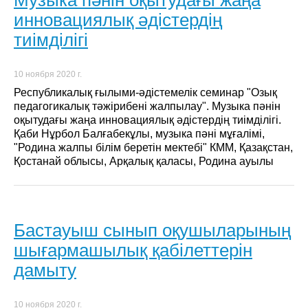
инновациялық әдістердің
тиімділігі
10 ноября 2020 г.
Республикалық ғылыми-әдістемелік семинар "Озық
педагогикалық тәжірибені жалпылау". Музыка пәнін
оқытудағы жаңа инновациялық әдістердің тиімділігі.
Қаби Нұрбол Балғабекұлы, музыка пәні мұғалімі,
"Родина жалпы білім беретін мектебі" КММ, Қазақстан,
Қостанай облысы, Арқалық қаласы, Родина ауылы
Бастауыш сынып оқушыларының
шығармашылық қабілеттерін
дамыту
10 ноября 2020 г.