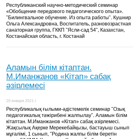
Республиканский научно-методический семинар
«Обобщение передового педагогического опыта».
"Билингвальное обучение. Из опыта работы". Кушнир
Ольга Александровна, Воспитатель, разновозрастная
санаторная группа, ГККП "Ясли-сад 54", Казахстан,
Костанайская область, г. Костанай
Аламын білім кітаптан.
М.Иманжанов «Кітап» сабақ
әзірлемесі
20 января 2021 г.
Республикалық ғылыми-әдістемелік семинар "Озық
педагогикалық тәжірибені жалпылау". Аламын білім
кітаптан. М.Иманжанов «Кітап» сабақ әзірлемесі.
Жақсылық Ақерке Мерекебайқызы, бастауыш сынып
мұғалімі, 1 сынып, "Родина жалпы білім беретін