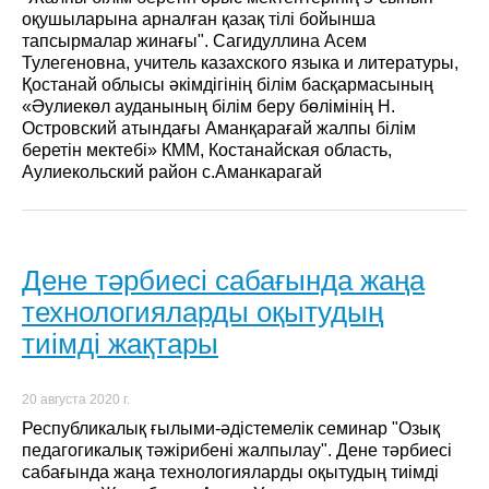
оқушыларына арналған қазақ тілі бойынша
тапсырмалар жинағы". Сагидуллина Асем
Тулегеновна, учитель казахского языка и литературы,
Қостанай облысы әкімдігінің білім басқармасының
«Әулиекөл ауданының білім беру бөлімінің Н.
Островский атындағы Аманқарағай жалпы білім
беретін мектебі» КММ, Костанайская область,
Аулиекольский район с.Аманкарагай
Дене тәрбиесі сабағында жаңа
технологияларды оқытудың
тиімді жақтары
20 августа 2020 г.
Республикалық ғылыми-әдістемелік семинар "Озық
педагогикалық тәжірибені жалпылау". Дене тәрбиесі
сабағында жаңа технологияларды оқытудың тиімді