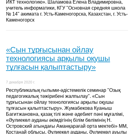
ИКТ технологию». Шаламова Елена Владимировна,
учитель информатики, КГУ "Основная средняя школа
№ 14" акимата г. Усть-Каменогорска, Казахстан, г. Усть-
Каменогорск
«Сын тұрғысынан ойлау
технологиясы арқылы оқушы
тұлғасын қалыптастыру»
7 декабря 2020 г.
Республикалық ғылыми-әдістемелік семинар "Озық
педагогикалық тәжірибені жалпылау". «Сын
тұрғысынан ойлау технологиясы арқылы оқушы
тұлғасын қалыптастыру». Жумабекова Куаныш
Багитжановна, қазақ тілі және әдебиет пәні мұғалімі,
«Әулиекөл ауданы әкімдігінің білім бөлімінің Н.
Островский атындағы Аманқарағай орта мектебі» ММ,
Қостанай облысы, Әулиекөл ауданы, Әулиекөл ауылы