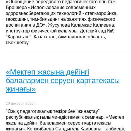
«Обобщение передового педагогического опыта».
Брошюра «Использование современных
здоровьесберегающих технологий - степ-аэробика,
геокошинг, тим-бильдинг на занятиях физического
воспитания в ДО». Жусупова Каламкас Калиевна,
инструктор физической культуры, Детский сад №9
"Карлығаш", Казахстан, Акмолинская область,
г.Кокшетау
«Мектеп жасына дейінгі
балалармен серуен картатекасы
жинағы»
10 декабря 2020 г.
"Озық педагогикалық тәжірибені жинақтау"
республикалық ғылыми-әдістемелік семинар. «Мектеп
жасына дейінгі балалармен серуен картатекасы
жинағы». Кенжибаева Сандыгуль Каировна, тәрбиеші,