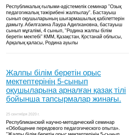
Республикалық ғылыми-әдістемелік семинар "Озық
педагогикалық тәжірибені жалпылау". Бастауыш
сынып оқушыларының шығармашылық қабілеттерін
дамыту. Абилгазина Лаура Адилхановна, бастауыш
сынып мұғалімі, 4 сынып, "Родина жалпы білім
беретін мектебі" КММ, Қазақстан, Қостанай облысы,
Арқалық қаласы, Родина ауылы
Жалпы білім беретін орыс
мектептерінің 5-сынып
оқушыларына арналған қазақ тілі
бойынша тапсырмалар жинағы.
25 сентября 2020 г.
Республиканский научно-методический семинар
«Обобщение передового педагогического опыта».
"Жалпы білім беретін орыс мектептерінің 5-сынып