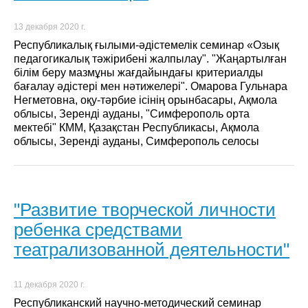
13 декабря 2020 г.
Республикалық ғылыми-әдістемелік семинар «Озық
педагогикалық тәжірибені жалпылау". "Жаңартылған
білім беру мазмұны жағдайындағы критериалды
бағалау әдістері мен нәтижелері". Омарова Гульнара
Негметовна, оқу-тәрбие ісінің орынбасары, Ақмола
облысы, Зеренді ауданы, "Симферополь орта
мектебі" КММ, Қазақстан Республикасы, Ақмола
облысы, Зеренді ауданы, Симферополь селосы
"Развитие творческой личности
ребенка средствами
театрализованной деятельности"
11 декабря 2020 г.
Республиканский научно-методический семинар