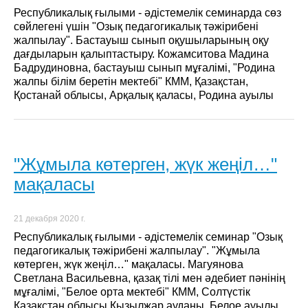
Республикалық ғылыми - әдістемелік семинарда сөз
сөйлегені үшін "Озық педагогикалық тәжірибені
жалпылау". Бастауыш сынып оқушыларының оқу
дағдыларын қалыптастыру. Кожамситова Мадина
Бадрудиновна, бастауыш сынып мұғалімі, "Родина
жалпы білім беретін мектебі" КММ, Қазақстан,
Қостанай облысы, Арқалық қаласы, Родина ауылы
"Жұмыла көтерген, жүк жеңіл…"
мақаласы
21 декабря 2020 г.
Республикалық ғылыми - әдістемелік семинар "Озық
педагогикалық тәжірибені жалпылау". "Жұмыла
көтерген, жүк жеңіл…" мақаласы. Магуянова
Светлана Васильевна, қазақ тілі мен әдебиет пәнінің
мұғалімі, "Белое орта мектебі" КММ, Солтүстік
Қазақстан облысы Қызылжар ауданы, Белое ауылы