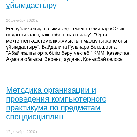
ұйымдастыру
20 декабря 2020 г.
Республикалық ғылыми-әдістемелік семинар «Озық
педагогикалық тәжірибені жалпылау". "Орта
мектептегі әдістемелік жұмыстың мазмұны және оны
ұйымдастыру". Байдалина Гульнара Бекешовна,
"Абай жалпы орта білім беру мектебі" КММ, Қазақстан,
Ақмола облысы, Зеренді ауданы, Қонысбай селосы
Методика организации и
проведения компьютерного
практикума по предметам
спецдисциплин
17 декабря 2020 г.