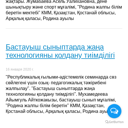
жақтары. Жумабаева Асель Уалихановна, дене
шынықтыру және спорт мұғалімі, "Родина жалпы білім
беретін мектебі" КММ, Қазақстан, Қостанай облысы,
Арқалық қаласы, Родина ауылы
Бастауыш сыныптарда жаңа
технологияны қолдану тиімділігі
16 января 2020 г.
"Республикалық ғылыми-әдістемелік семинарда сөз
сөйлегені үшін озық- педагогикалық тәжірибені
жалпылау". "Бастауыш сыныптарда жаңа
технологияны қолдану тиімділігі". Мухамедеева
Айымгуль Айткожакызы, бастауыш сынып мұғалімі,
"Родина жалпы білім беретін" КММ, Қазақстан,
Қостанай облысы, Арқалық қаласы, Родина ауылы