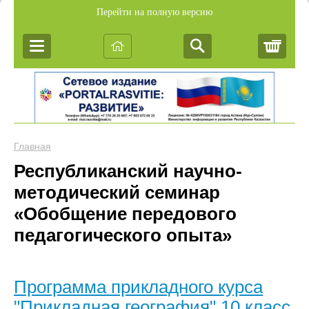
Перейти на полную версию
Корз
Главная
Республиканский научно-
методический семинар
«Обобщение передового
педагогического опыта»
Программа прикладного курса
"Прикладная география" 10 класс