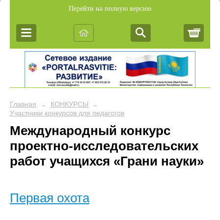
Перейти на полную версию
Корз
Главная
КОНКУРСЫ
→
→
Участники конкурсов для педагогов
Международный конкурс
проектно-исследовательских
работ учащихся «Грани науки»
Первая охота