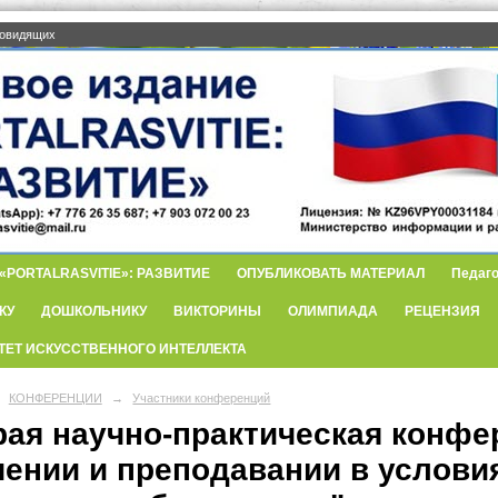
бовидящих
PORTALRASVITIE»: РАЗВИТИЕ
ОПУБЛИКОВАТЬ МАТЕРИАЛ
Педаго
КУ
ДОШКОЛЬНИКУ
ВИКТОРИНЫ
ОЛИМПИАДА
РЕЦЕНЗИЯ
ТЕТ ИСКУССТВЕННОГО ИНТЕЛЛЕКТА
КОНФЕРЕНЦИИ
→
Участники конференций
рая научно-практическая конф
чении и преподавании в услови