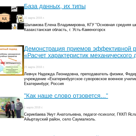
База данных, их типы
25 марта 2018 г.
Шаламова Елена Владимировна, КГУ "Основная средняя шко
Казахстанская область, г. Усть-Каменогорск
Демонстрация приемов эффективной р
«Расчет характеристик механического
21 марта 2018 г.
Левчук Надежда Леонидовна, преподаватель физики, Феде
учреждение «Екатеринбургское суворовское военное учили
Екатеринбург, Россия
"Как наше слово отзовется..."
1 марта 2018 г.
Серикбаева Умут Анатольевна, педагог-психолог, ГККП Ясли
Айыртауский район, село Саумалколь.