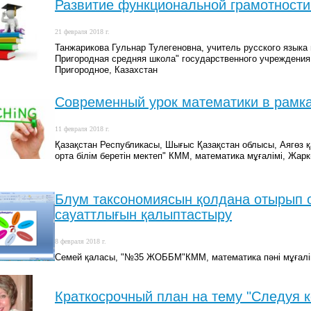
Развитие функциональной грамотности 
21 февраля 2018 г.
Танжарикова Гульнар Тулегеновна, учитель русского языка
Пригородная средняя школа" государственного учреждения 
Пригородное, Казахстан
Современный урок математики в рамк
11 февраля 2018 г.
Қазақстан Республикасы, Шығыс Қазақстан облысы, Аягөз қ
орта білім беретін мектеп" КММ, математика мұғалімі, Жа
Блум таксономиясын қолдана отырып
сауаттлығын қалыптастыру
8 февраля 2018 г.
Семей қаласы, "№35 ЖОББМ"КММ, математика пәні мұғалі
Краткосрочный план на тему "Следуя к