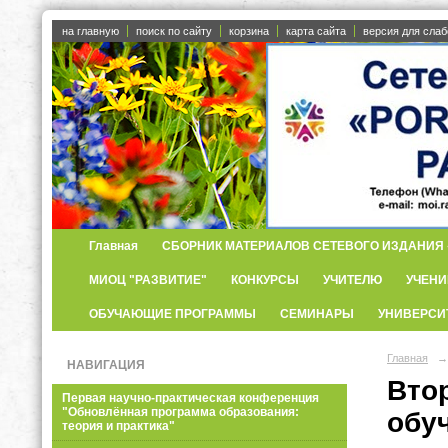
на главную
поиск по сайту
корзина
карта сайта
версия для сла
Главная
СБОРНИК МАТЕРИАЛОВ СЕТЕВОГО ИЗДАНИЯ «
МИОЦ "РАЗВИТИЕ"
КОНКУРСЫ
УЧИТЕЛЮ
УЧЕНИ
ОБУЧАЮЩИЕ ПРОГРАММЫ
СЕМИНАРЫ
УНИВЕРСИ
Главная
→
НАВИГАЦИЯ
Вто
Первая научно-практическая конференция
"Обновлённая программа образования:
обу
теория и практика"