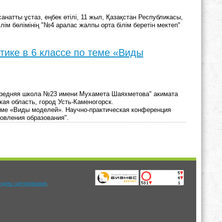
натты ұстаз, еңбек өтілі, 11 жыл, Қазақстан Республикасы,
лім бөлімінің "№4 аралас жалпы орта білім беретін мектеп"
тике в 6 классе по теме «Виды
Средняя школа №23 имени Мухамета Шаяхметова" акимата
кая область, город Усть-Каменогорск.
теме «Виды моделей». Научно-практическая конференция
овления образования".
.