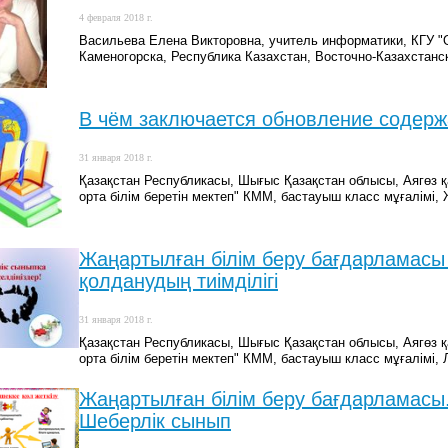
4 февраля 2018 г.
Васильева Елена Викторовна, учитель информатики, КГУ "
Каменогорска, Республика Казахстан, Восточно-Казахстанск
В чём заключается обновление содерж
31 января 2018 г.
Қазақстан Республикасы, Шығыс Қазақстан облысы, Аягөз қ
орта білім беретін мектеп" КММ, бастауыш класс мұғалімі
Жаңартылған білім беру бағдарламасы
қолданудың тиімділігі
31 января 2018 г.
Қазақстан Республикасы, Шығыс Қазақстан облысы, Аягөз қ
орта білім беретін мектеп" КММ, бастауыш класс мұғалімі
Жаңартылған білім беру бағдарламасы
Шеберлік сынып