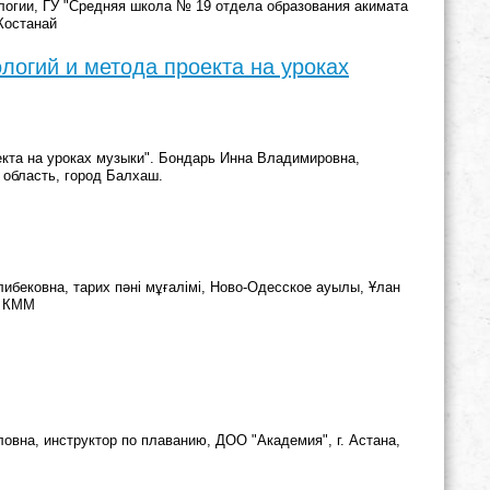
огии, ГУ "Средняя школа № 19 отдела образования акимата
 Костанай
огий и метода проекта на уроках
кта на уроках музыки". Бондарь Инна Владимировна,
 область, город Балхаш.
ибековна, тарих пәні мұғалімі, Ново-Одесское ауылы, Ұлан
» КММ
овна, инструктор по плаванию, ДОО "Академия", г. Астана,